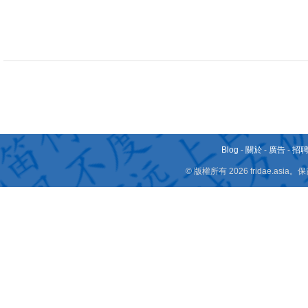
Blog
-
關於
-
廣告
-
招
© 版權所有 2026 fridae.a