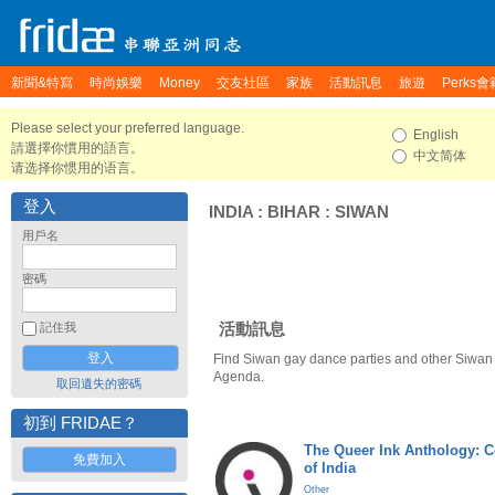
新聞&特寫
時尚娛樂
Money
交友社區
家族
活動訊息
旅遊
Perks會
Please select your preferred language.
English
請選擇你慣用的語言。
中文简体
请选择你惯用的语言。
登入
INDIA
:
BIHAR
:
SIWAN
用戶名
密碼
活動訊息
記住我
Find Siwan gay dance parties and other Siwan 
Agenda.
取回遺失的密碼
初到 FRIDAE？
The Queer Ink Anthology: 
免費加入
of India
Other