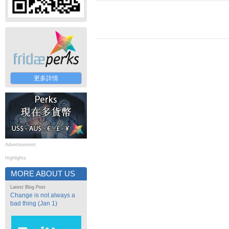
更多詳情
Advertisement
Highlights
MORE ABOUT US
Latest Blog Post
Change is not always a
bad thing (Jan 1)