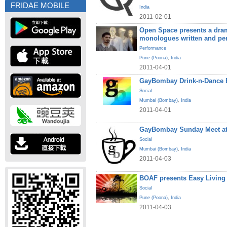
FRIDAE MOBILE
India
2011-02-01
Open Space presents a dram
monologues written and pe
Performance
Pune (Poona)
,
India
2011-04-01
GayBombay Drink-n-Dance B
Social
Mumbai (Bombay)
,
India
2011-04-01
GayBombay Sunday Meet at
Social
Mumbai (Bombay)
,
India
2011-04-03
BOAF presents Easy Living
Social
Pune (Poona)
,
India
2011-04-03