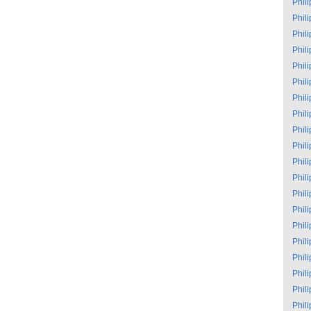
Phil
Phil
Phil
Phil
Phil
Phil
Phil
Phil
Phil
Phil
Phil
Phil
Phil
Phil
Phil
Phil
Phil
Phil
Phil
Phil