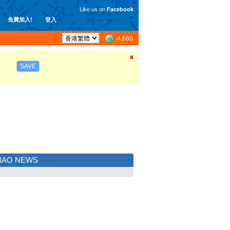
Like us on
Facebook
免費加入!
登入
4,680
SAVE
NAO NEWS