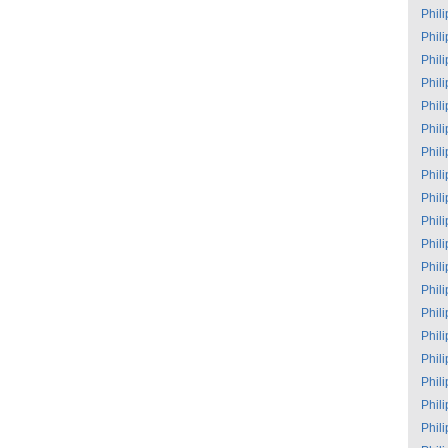
Phil
Phil
Phil
Phil
Phil
Phil
Phil
Phil
Phil
Phil
Phil
Phil
Phil
Phil
Phil
Phil
Phil
Phil
Phil