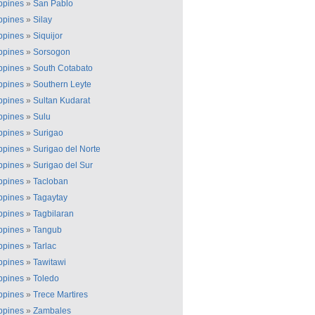
ippines
»
San Pablo
ippines
»
Silay
ippines
»
Siquijor
ippines
»
Sorsogon
ippines
»
South Cotabato
ippines
»
Southern Leyte
ippines
»
Sultan Kudarat
ippines
»
Sulu
ippines
»
Surigao
ippines
»
Surigao del Norte
ippines
»
Surigao del Sur
ippines
»
Tacloban
ippines
»
Tagaytay
ippines
»
Tagbilaran
ippines
»
Tangub
ippines
»
Tarlac
ippines
»
Tawitawi
ippines
»
Toledo
ippines
»
Trece Martires
ippines
»
Zambales