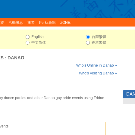
家族
活動訊息
旅遊
Perks會籍
ZONE:
English
台灣繁體
中文简体
香港繁體
ES
:
DANAO
Who's Online in Danao »
Who's Visiting Danao »
DA
y dance parties and other Danao gay pride events using Fridae
vents