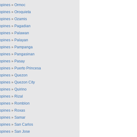
ippines
»
Ormoc
ippines
»
Oroquieta
ippines
»
Ozamis
ippines
»
Pagadian
ippines
»
Palawan
ippines
»
Palayan
ippines
»
Pampanga
ippines
»
Pangasinan
ippines
»
Pasay
ippines
»
Puerto Princesa
ippines
»
Quezon
ippines
»
Quezon City
ippines
»
Quirino
ippines
»
Rizal
ippines
»
Romblon
ippines
»
Roxas
ippines
»
Samar
ippines
»
San Carlos
ippines
»
San Jose