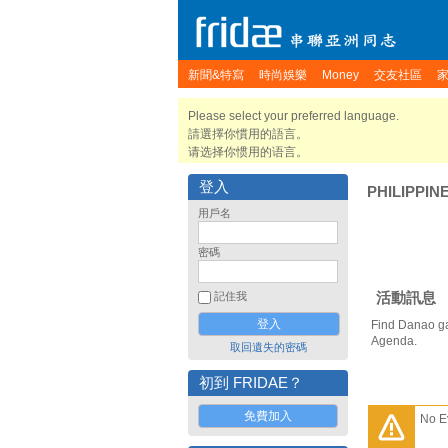
新聞&特寫
時尚娛樂
Money
交友社區
Please select your preferred language.
請選擇你慣用的語言。
请选择你惯用的语言。
登入
PHILIPPIN
用戶名
密碼
活動訊息
記住我
Find Danao ga
Agenda.
取回遺失的密碼
初到 FRIDAE？
免費加入
No E