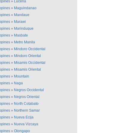
ippines
»
Lucena
ippines
»
Maguindanao
ippines
»
Mandaue
ippines
»
Marawi
ippines
»
Marinduque
ippines
»
Masbate
ippines
»
Metro Manila
ippines
»
Mindoro Occidental
ippines
»
Mindoro Oriental
ippines
»
Misamis Occidental
ippines
»
Misamis Oriental
ippines
»
Mountain
ippines
»
Naga
ippines
»
Negros Occidental
ippines
»
Negros Oriental
ippines
»
North Cotabato
ippines
»
Northern Samar
ippines
»
Nueva Ecija
ippines
»
Nueva Vizcaya
ippines
»
Olongapo