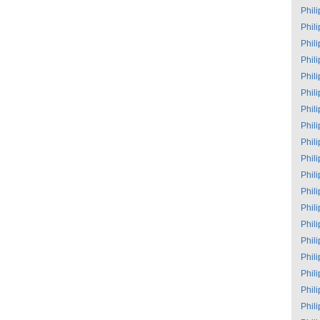
Phil
Phil
Phil
Phil
Phil
Phil
Phil
Phil
Phil
Phil
Phil
Phil
Phil
Phil
Phil
Phil
Phil
Phil
Phil