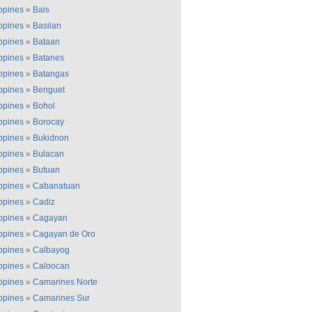
ippines
»
Bais
ippines
»
Basilan
ippines
»
Bataan
ippines
»
Batanes
ippines
»
Batangas
ippines
»
Benguet
ippines
»
Bohol
ippines
»
Borocay
ippines
»
Bukidnon
ippines
»
Bulacan
ippines
»
Butuan
ippines
»
Cabanatuan
ippines
»
Cadiz
ippines
»
Cagayan
ippines
»
Cagayan de Oro
ippines
»
Calbayog
ippines
»
Caloocan
ippines
»
Camarines Norte
ippines
»
Camarines Sur