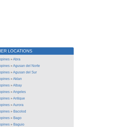
ER LOCATIONS
ippines
»
Abra
ippines
»
Agusan del Norte
ippines
»
Agusan del Sur
ippines
»
Aklan
ippines
»
Albay
ippines
»
Angeles
ippines
»
Antique
ippines
»
Aurora
ippines
»
Bacolod
ippines
»
Bago
ippines
»
Baguio