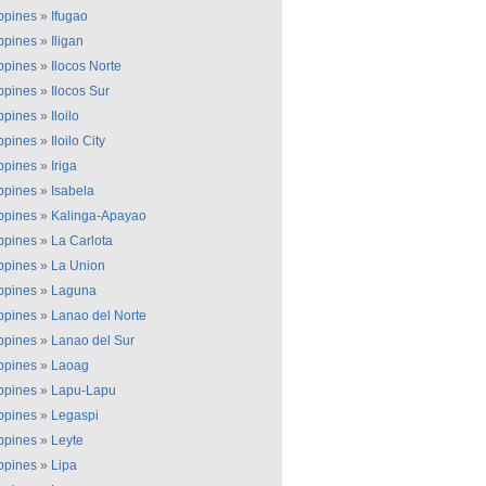
ippines
»
Ifugao
ippines
»
Iligan
ippines
»
Ilocos Norte
ippines
»
Ilocos Sur
ippines
»
Iloilo
ippines
»
Iloilo City
ippines
»
Iriga
ippines
»
Isabela
ippines
»
Kalinga-Apayao
ippines
»
La Carlota
ippines
»
La Union
ippines
»
Laguna
ippines
»
Lanao del Norte
ippines
»
Lanao del Sur
ippines
»
Laoag
ippines
»
Lapu-Lapu
ippines
»
Legaspi
ippines
»
Leyte
ippines
»
Lipa