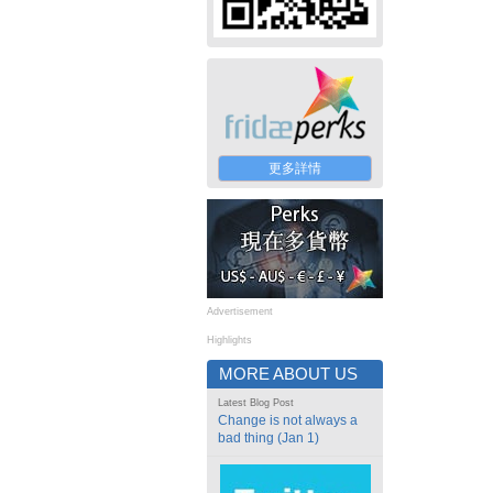
更多詳情
Advertisement
Highlights
MORE ABOUT US
Latest Blog Post
Change is not always a
bad thing (Jan 1)