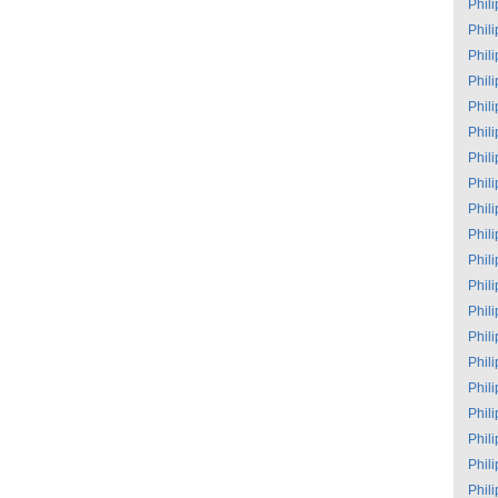
Phil
Phil
Phil
Phil
Phil
Phil
Phil
Phil
Phil
Phil
Phil
Phil
Phil
Phil
Phil
Phil
Phil
Phil
Phil
Phil