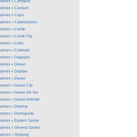
ippines
»
Camiguin
ippines
»
Canlaon
ippines
»
Capiz
ippines
»
Catanduanes
ippines
»
Cavite
ippines
»
Cavite City
ippines
»
Cebu
ippines
»
Cotabato
ippines
»
Dagupan
ippines
»
Danao
ippines
»
Dapitan
ippines
»
Davao
ippines
»
Davao City
ippines
»
Davao del Sur
ippines
»
Davao Oriental
ippines
»
Dipolog
ippines
»
Dumaguete
ippines
»
Eastern Samar
ippines
»
General Santos
ippines
»
Gingoog