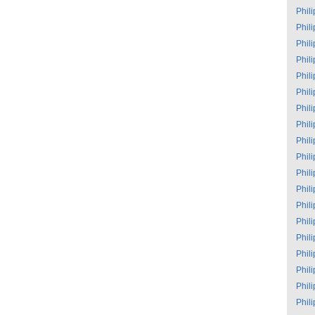
Phil
Phil
Phil
Phil
Phil
Phil
Phil
Phil
Phil
Phil
Phil
Phil
Phil
Phil
Phil
Phil
Phil
Phil
Phil