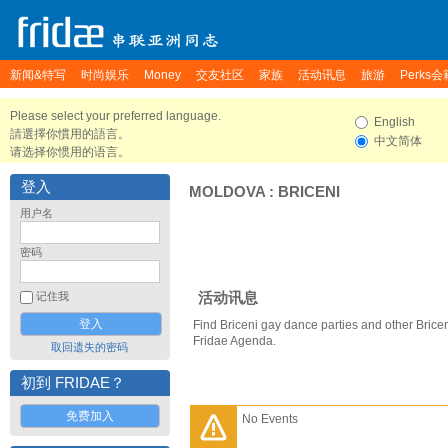
新闻&特写
时尚娱乐
Money
交友社区
家族
活动讯息
旅游
Perks会
Please select your preferred language.
English
請選擇你慣用的語言。
中文简体
请选择你惯用的语言。
登入
MOLDOVA
:
BRICENI
用户名
密码
活动讯息
记住我
Find Briceni gay dance parties and other Brice
Fridae Agenda.
取回遗失的密码
初到 FRIDAE？
免费加入
No Events