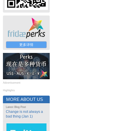
更多详情
Advertisement
Highlights
MORE ABOUT US
Latest Blog Post
Change is not always a
bad thing (Jan 1)