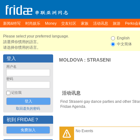
新闻&特写
时尚娱乐
Money
交友社区
家族
活动讯息
旅游
Perks会
Please select your preferred language.
English
請選擇你慣用的語言。
中文简体
请选择你惯用的语言。
登入
MOLDOVA
:
STRASENI
用户名
密码
活动讯息
记住我
Find Straseni gay dance parties and other Stra
Fridae Agenda.
取回遗失的密码
初到 FRIDAE？
免费加入
No Events