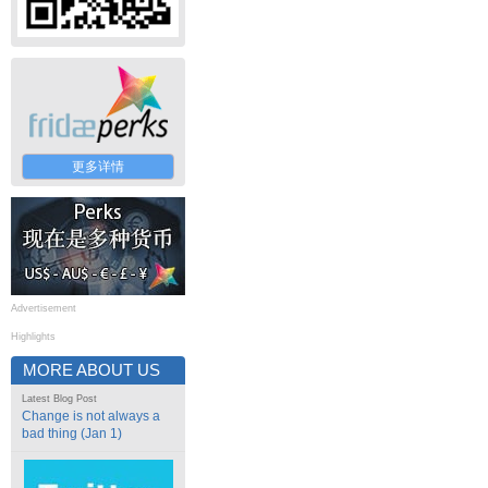
更多详情
Advertisement
Highlights
MORE ABOUT US
Latest Blog Post
Change is not always a
bad thing (Jan 1)