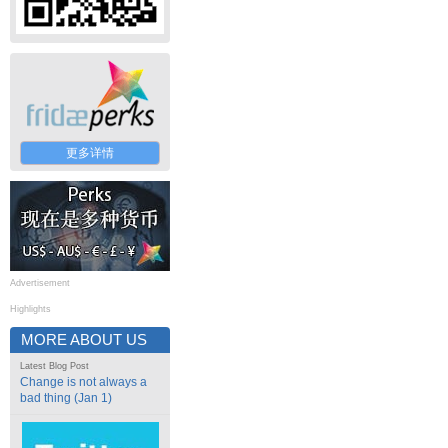
更多详情
Advertisement
Highlights
MORE ABOUT US
Latest Blog Post
Change is not always a
bad thing (Jan 1)