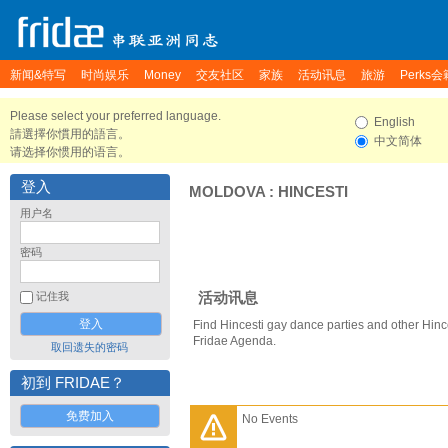
新闻&特写
时尚娱乐
Money
交友社区
家族
活动讯息
旅游
Perks会
Please select your preferred language.
English
請選擇你慣用的語言。
中文简体
请选择你惯用的语言。
登入
MOLDOVA
:
HINCESTI
用户名
密码
活动讯息
记住我
Find Hincesti gay dance parties and other Hinc
Fridae Agenda.
取回遗失的密码
初到 FRIDAE？
免费加入
No Events