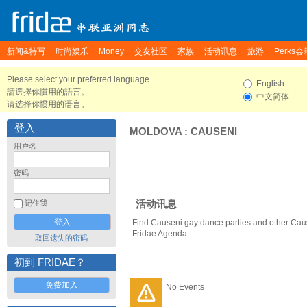
新闻&特写
时尚娱乐
Money
交友社区
家族
活动讯息
旅游
Perks会
Please select your preferred language.
English
請選擇你慣用的語言。
中文简体
请选择你惯用的语言。
登入
MOLDOVA
:
CAUSENI
用户名
密码
活动讯息
记住我
Find Causeni gay dance parties and other Cau
Fridae Agenda.
取回遗失的密码
初到 FRIDAE？
免费加入
No Events