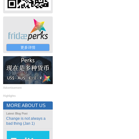
更多详情
Advertisement
Highlights
MORE ABOUT US
Latest Blog Post
Change is not always a
bad thing (Jan 1)