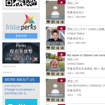
新
男性 | 24
United States
對象為任何人
enjota
enjota
在線上: 13個小時前
新
男性 | 21 |
5' 0"
/
134lbs
| 韓國
United States
更多詳情
對象為任何人
weipnthon
weipnthon
在線上: 10個小時前
新
My name is Shawn I am turn
男性 | 44
United States
Advertisement
對象為男生作為朋友, 戀人, 炮
shane25
shane25
Highlights
在線上: 7個小時前
MORE ABOUT US
新
男性 | 37
San Bernardino, California, U
Latest Blog Post
Change is not always a
對象為男生
bad thing (Jan 1)
fortruelove68
fortruelove68
在線上: 一天前