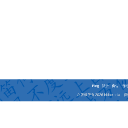
Blog
-
關於
-
廣告
-
招
© 版權所有 2026 fridae.a