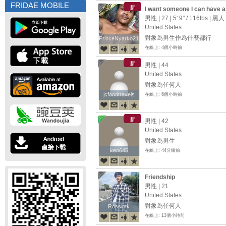
FRIDAE MOBILE
新
I want someone I can have a d
send me a message and let’s t
男性 | 27 |
5' 9"
/
116lbs
| 黑人
United States
對象為男生作為什麼都行
PrinceNyarko21
PrinceNyarko21
在線上: 4個小時前
新
男性 | 44
United States
對象為任何人
jcfoodtravels
jcfoodtravels
在線上: 6個小時前
新
男性 | 42
United States
對象為男生
ken645
ken645
在線上: 44分鐘前
Friendship
男性 | 21
United States
對象為任何人
Rossintk
Rossintk
在線上: 13個小時前