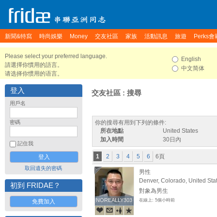
新聞&特寫
時尚娛樂
Money
交友社區
家族
活動訊息
旅遊
Perks會
Please select your preferred language.
English
請選擇你慣用的語言。
中文简体
请选择你惯用的语言。
登入
交友社區 : 搜尋
用戶名
密碼
你的搜尋有用到下列的條件:
所在地點
United States
加入時間
30日內
記住我
1
2
3
4
5
6
6頁
取回遺失的密碼
男性
Denver, Colorado, United Sta
初到 FRIDAE？
對象為男生
NOREALLY303
NOREALLY303
在線上: 5個小時前
免費加入