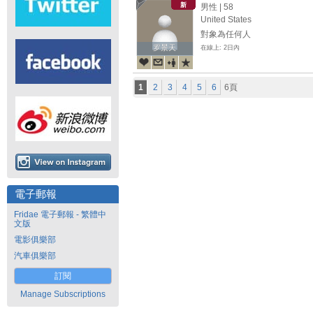
新
男性 | 58
United States
對象為任何人
罗景天
罗景天
在線上: 2日內
1
2
3
4
5
6
6頁
電子郵報
Fridae 電子郵報 - 繁體中
文版
電影俱樂部
汽車俱樂部
訂閱
Manage Subscriptions