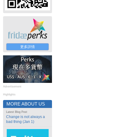
更多詳情
Advertisement
Highlights
MORE ABOUT US
Latest Blog Post
Change is not always a
bad thing (Jan 1)