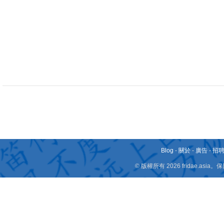
Blog
-
關於
-
廣告
-
招
© 版權所有 2026 fridae.a