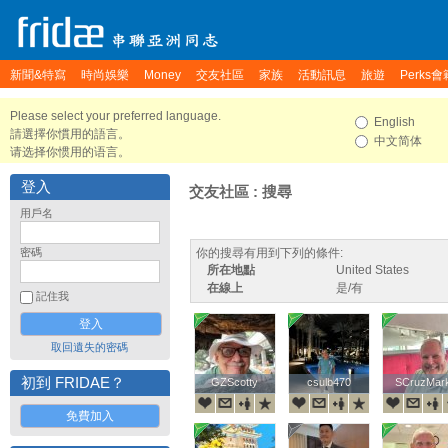
新聞&特寫
時尚娛樂
Money
交友社區
家族
活動訊息
旅遊
Perks會
Please select your preferred language.
English
請選擇你慣用的語言。
中文简体
请选择你惯用的语言。
登入
交友社區 : 搜尋
用戶名
密碼
你的搜尋有用到下列的條件:
所在地點
United States
在線上
是/有
記住我
取回遺失的密碼
初到 FRIDAE？
GZScotty
GZScotty
csulb470
csulb470
SCruzMar
SCruzMar
免費加入