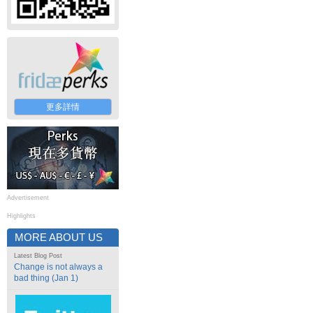
更多詳情
Advertisement
Highlights
MORE ABOUT US
Latest Blog Post
Change is not always a
bad thing (Jan 1)