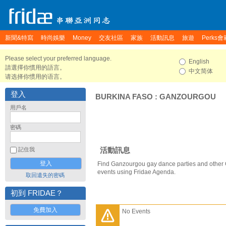
新聞&特寫
時尚娛樂
Money
交友社區
家族
活動訊息
旅遊
Perks會
Please select your preferred language.
English
請選擇你慣用的語言。
中文简体
请选择你惯用的语言。
登入
BURKINA FASO
:
GANZOURGOU
用戶名
密碼
活動訊息
記住我
Find Ganzourgou gay dance parties and other
events using Fridae Agenda.
取回遺失的密碼
初到 FRIDAE？
免費加入
No Events