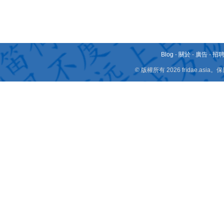
Blog
-
關於
-
廣告
-
招
© 版權所有 2026 fridae.a