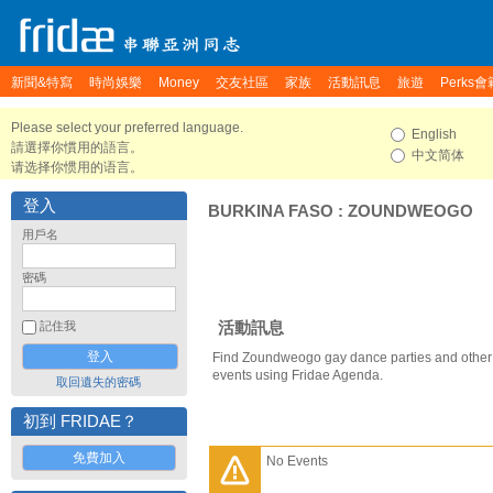
新聞&特寫
時尚娛樂
Money
交友社區
家族
活動訊息
旅遊
Perks會
Please select your preferred language.
English
請選擇你慣用的語言。
中文简体
请选择你惯用的语言。
登入
BURKINA FASO
:
ZOUNDWEOGO
用戶名
密碼
活動訊息
記住我
Find Zoundweogo gay dance parties and othe
events using Fridae Agenda.
取回遺失的密碼
初到 FRIDAE？
免費加入
No Events