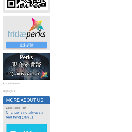
更多詳情
Advertisement
Highlights
MORE ABOUT US
Latest Blog Post
Change is not always a
bad thing (Jan 1)