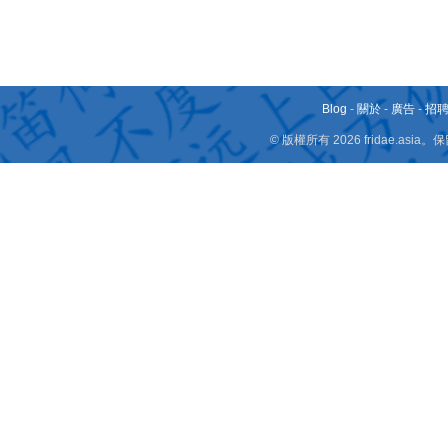
Blog
-
關於
-
廣告
-
招
© 版權所有 2026 fridae.a