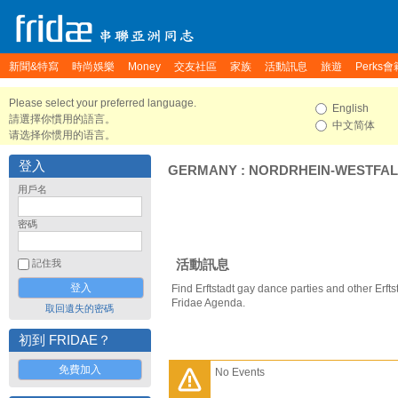
新聞&特寫
時尚娛樂
Money
交友社區
家族
活動訊息
旅遊
Perks會
Please select your preferred language.
English
請選擇你慣用的語言。
中文简体
请选择你惯用的语言。
登入
GERMANY
:
NORDRHEIN-WESTFA
用戶名
密碼
活動訊息
記住我
Find Erftstadt gay dance parties and other Erft
Fridae Agenda.
取回遺失的密碼
初到 FRIDAE？
免費加入
No Events