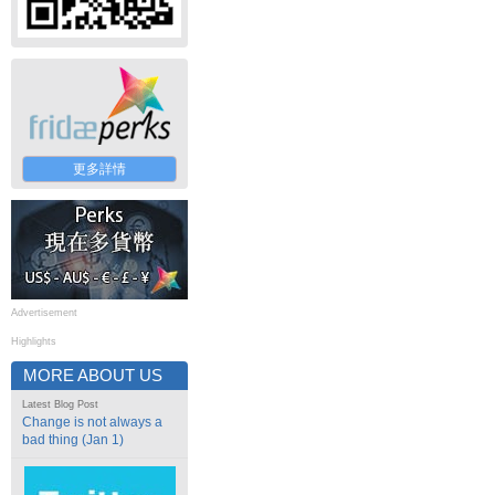
更多詳情
Advertisement
Highlights
MORE ABOUT US
Latest Blog Post
Change is not always a
bad thing (Jan 1)