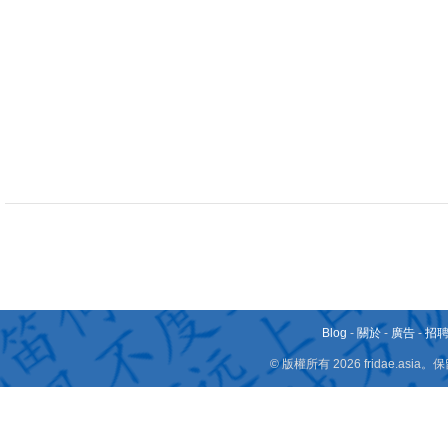
Blog
-
關於
-
廣告
-
招
© 版權所有 2026 fridae.a