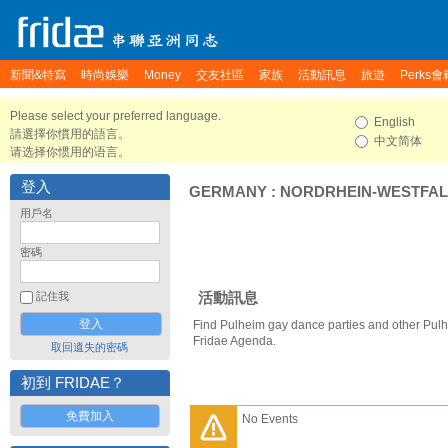
新聞&特寫
時尚娛樂
Money
交友社區
家族
活動訊息
旅遊
Perks會
Please select your preferred language.
English
請選擇你慣用的語言。
中文简体
请选择你惯用的语言。
登入
GERMANY
:
NORDRHEIN-WESTFA
用戶名
密碼
活動訊息
記住我
Find Pulheim gay dance parties and other Pulh
Fridae Agenda.
取回遺失的密碼
初到 FRIDAE？
免費加入
No Events