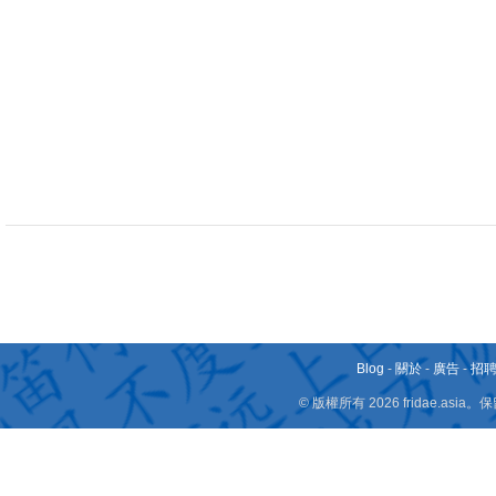
Blog
-
關於
-
廣告
-
招
© 版權所有 2026 fridae.a