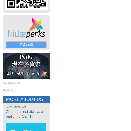
更多詳情
Advertisement
Highlights
MORE ABOUT US
Latest Blog Post
Change is not always a
bad thing (Jan 1)