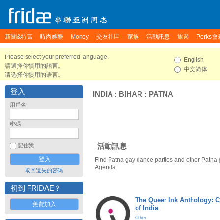
新聞&特寫
時尚娛樂
Money
交友社區
家族
活動訊息
旅遊
Perks會
Please select your preferred language.
English
請選擇你慣用的語言。
中文简体
请选择你惯用的语言。
登入
INDIA
:
BIHAR
:
PATNA
用戶名
密碼
活動訊息
記住我
Find Patna gay dance parties and other Patna 
Agenda.
取回遺失的密碼
初到 FRIDAE？
The Queer Ink Anthology: 
免費加入
of India
Other