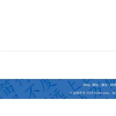
Blog
-
關於
-
廣告
-
招
© 版權所有 2026 fridae.a