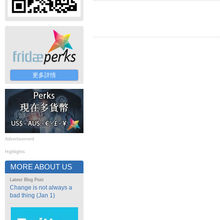
更多詳情
Advertisement
Highlights
MORE ABOUT US
Latest Blog Post
Change is not always a
bad thing (Jan 1)