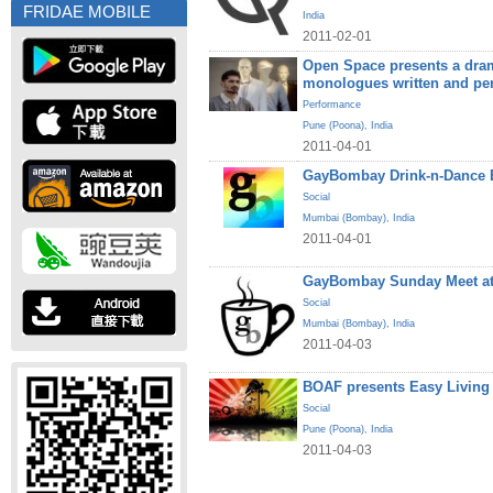
FRIDAE MOBILE
India
2011-02-01
Open Space presents a dram
monologues written and pe
Performance
Pune (Poona)
,
India
2011-04-01
GayBombay Drink-n-Dance B
Social
Mumbai (Bombay)
,
India
2011-04-01
GayBombay Sunday Meet at
Social
Mumbai (Bombay)
,
India
2011-04-03
BOAF presents Easy Living
Social
Pune (Poona)
,
India
2011-04-03