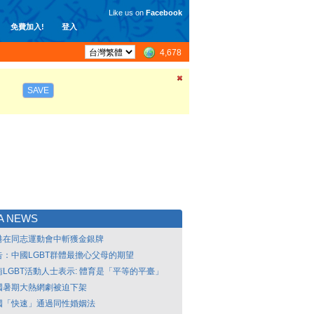
Like us on
Facebook
免費加入!
登入
4,678
SAVE
A NEWS
港在同志運動會中斬獲金銀牌
告：中國LGBT群體最擔心父母的期望
南LGBT活動人士表示: 體育是「平等的平臺」
國暑期大熱網劇被迫下架
國「快速」通過同性婚姻法