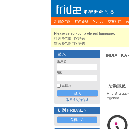
新聞&特寫
時尚娛樂
Money
交友社區
Please select your preferred language.
請選擇你慣用的語言。
请选择你惯用的语言。
登入
INDIA
:
KA
用戶名
密碼
活動訊息
記住我
Find Sira gay 
Agenda.
取回遺失的密碼
初到 FRIDAE？
免費加入