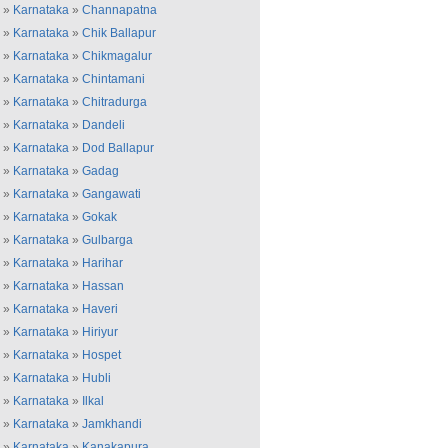
»
Karnataka
»
Channapatna
»
Karnataka
»
Chik Ballapur
»
Karnataka
»
Chikmagalur
»
Karnataka
»
Chintamani
»
Karnataka
»
Chitradurga
»
Karnataka
»
Dandeli
»
Karnataka
»
Dod Ballapur
»
Karnataka
»
Gadag
»
Karnataka
»
Gangawati
»
Karnataka
»
Gokak
»
Karnataka
»
Gulbarga
»
Karnataka
»
Harihar
»
Karnataka
»
Hassan
»
Karnataka
»
Haveri
»
Karnataka
»
Hiriyur
»
Karnataka
»
Hospet
»
Karnataka
»
Hubli
»
Karnataka
»
Ilkal
»
Karnataka
»
Jamkhandi
»
Karnataka
»
Kanakapura