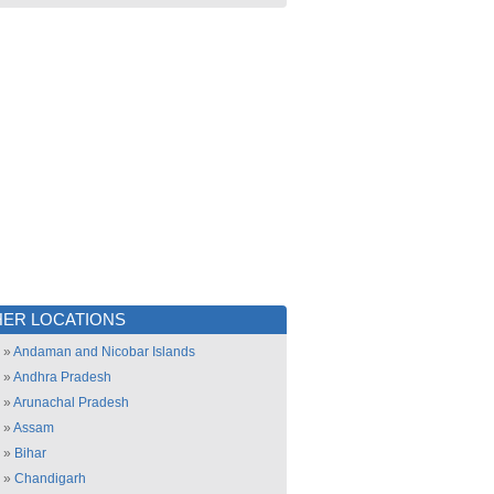
ER LOCATIONS
»
Andaman and Nicobar Islands
»
Andhra Pradesh
»
Arunachal Pradesh
»
Assam
»
Bihar
»
Chandigarh