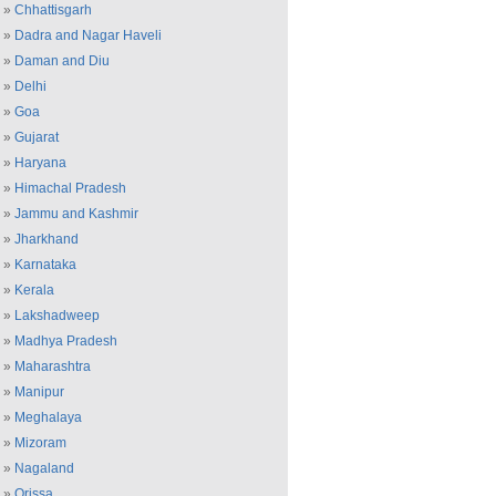
»
Chhattisgarh
»
Dadra and Nagar Haveli
»
Daman and Diu
»
Delhi
»
Goa
»
Gujarat
»
Haryana
»
Himachal Pradesh
»
Jammu and Kashmir
»
Jharkhand
»
Karnataka
»
Kerala
»
Lakshadweep
»
Madhya Pradesh
»
Maharashtra
»
Manipur
»
Meghalaya
»
Mizoram
»
Nagaland
»
Orissa