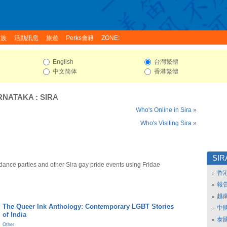
家族
活動訊息
旅遊
Perks會籍
ZONE:
English
台灣繁體
中文简体
香港繁體
RNATAKA
:
SIRA
Who's Online in Sira »
Who's Visiting Sira »
SIR
dance parties and other Sira gay pride events using Fridae
香
報
越
The Queer Ink Anthology: Contemporary LGBT Stories
中
of India
泰
Other