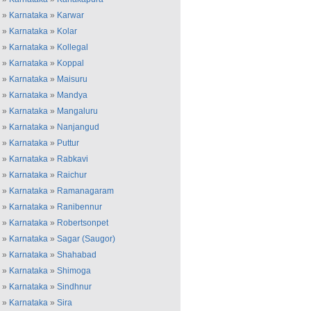
»
Karnataka
»
Karwar
»
Karnataka
»
Kolar
»
Karnataka
»
Kollegal
»
Karnataka
»
Koppal
»
Karnataka
»
Maisuru
»
Karnataka
»
Mandya
»
Karnataka
»
Mangaluru
»
Karnataka
»
Nanjangud
»
Karnataka
»
Puttur
»
Karnataka
»
Rabkavi
»
Karnataka
»
Raichur
»
Karnataka
»
Ramanagaram
»
Karnataka
»
Ranibennur
»
Karnataka
»
Robertsonpet
»
Karnataka
»
Sagar (Saugor)
»
Karnataka
»
Shahabad
»
Karnataka
»
Shimoga
»
Karnataka
»
Sindhnur
»
Karnataka
»
Sira