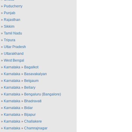
»
Puducherry
»
Punjab
»
Rajasthan
»
Sikkim
»
Tamil Nadu
»
Tripura
»
Uttar Pradesh
»
Uttarakhand
»
West Bengal
»
Karnataka
»
Bagalkot
»
Karnataka
»
Basavakalyan
»
Karnataka
»
Belgaum
»
Karnataka
»
Bellary
»
Karnataka
»
Bengaluru (Bangalore)
»
Karnataka
»
Bhadravati
»
Karnataka
»
Bidar
»
Karnataka
»
Bijapur
»
Karnataka
»
Challakere
»
Karnataka
»
Chamrajnagar