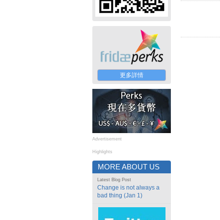
更多詳情
Advertisement
Highlights
MORE ABOUT US
Latest Blog Post
Change is not always a
bad thing (Jan 1)