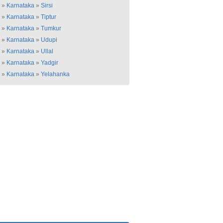
»
Karnataka
»
Sirsi
»
Karnataka
»
Tiptur
»
Karnataka
»
Tumkur
»
Karnataka
»
Udupi
»
Karnataka
»
Ullal
»
Karnataka
»
Yadgir
»
Karnataka
»
Yelahanka