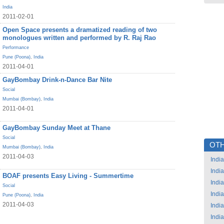
India
2011-02-01
Open Space presents a dramatized reading of two
monologues written and performed by R. Raj Rao
Performance
Pune (Poona)
,
India
2011-04-01
GayBombay Drink-n-Dance Bar Nite
Social
Mumbai (Bombay)
,
India
2011-04-01
GayBombay Sunday Meet at Thane
Social
OTH
Mumbai (Bombay)
,
India
2011-04-03
India
India
BOAF presents Easy Living - Summertime
India
Social
India
Pune (Poona)
,
India
2011-04-03
India
India