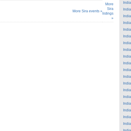
India
More
Sira
India
More Sira events »
listings
India
»
India
India
India
India
India
India
India
India
India
India
India
India
India
India
India
India
India