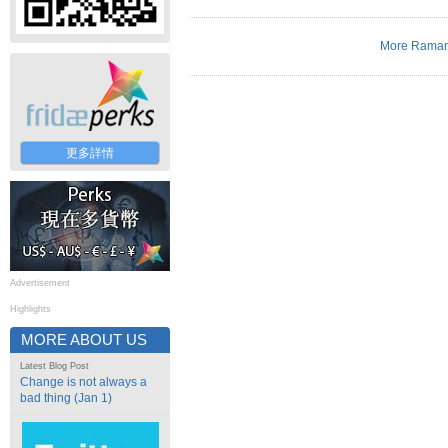
More Raman
更多詳情
Advertisement
Highlights
MORE ABOUT US
Latest Blog Post
Change is not always a
bad thing (Jan 1)