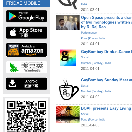
FRIDAE MOBILE
India
2011-02-01
Open Space presents a dra
of two monologues written
by R. Raj Rao
Performance
Pune (Poona)
,
India
2011-04-01
GayBombay Drink-n-Dance B
Social
Mumbai (Bombay)
,
India
2011-04-01
GayBombay Sunday Meet at
Social
Mumbai (Bombay)
,
India
2011-04-03
BOAF presents Easy Living
Social
Pune (Poona)
,
India
2011-04-03