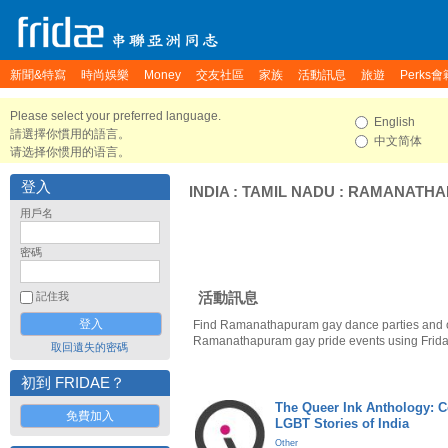
新聞&特寫
時尚娛樂
Money
交友社區
家族
活動訊息
旅遊
Perks會
Please select your preferred language.
English
請選擇你慣用的語言。
中文简体
请选择你惯用的语言。
登入
INDIA
:
TAMIL NADU
:
RAMANATHA
用戶名
密碼
活動訊息
記住我
Find Ramanathapuram gay dance parties and 
Ramanathapuram gay pride events using Frid
取回遺失的密碼
初到 FRIDAE？
The Queer Ink Anthology: 
免費加入
LGBT Stories of India
Other