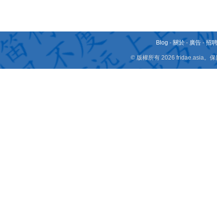
Blog
-
關於
-
廣告
-
招
© 版權所有 2026 fridae.a