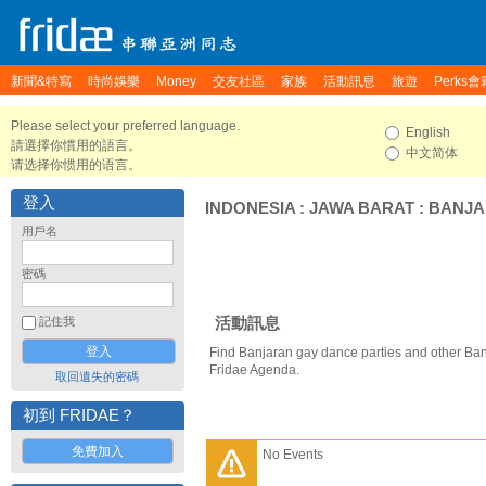
新聞&特寫
時尚娛樂
Money
交友社區
家族
活動訊息
旅遊
Perks會
Please select your preferred language.
English
請選擇你慣用的語言。
中文简体
请选择你惯用的语言。
登入
INDONESIA
:
JAWA BARAT
:
BANJ
用戶名
密碼
活動訊息
記住我
Find Banjaran gay dance parties and other Ban
Fridae Agenda.
取回遺失的密碼
初到 FRIDAE？
免費加入
No Events