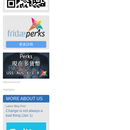
更多詳情
Advertisement
Highlights
MORE ABOUT US
Latest Blog Post
Change is not always a
bad thing (Jan 1)