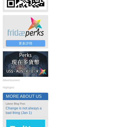
更多詳情
Advertisement
Highlights
MORE ABOUT US
Latest Blog Post
Change is not always a
bad thing (Jan 1)