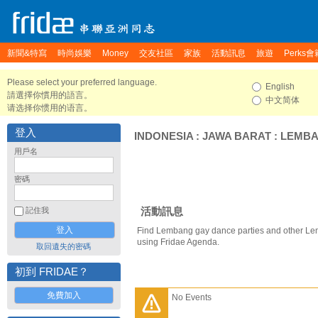
新聞&特寫
時尚娛樂
Money
交友社區
家族
活動訊息
旅遊
Perks會
Please select your preferred language.
English
請選擇你慣用的語言。
中文简体
请选择你惯用的语言。
登入
INDONESIA
:
JAWA BARAT
:
LEMB
用戶名
密碼
活動訊息
記住我
Find Lembang gay dance parties and other Le
using Fridae Agenda.
取回遺失的密碼
初到 FRIDAE？
免費加入
No Events