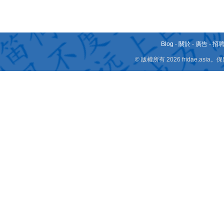
Blog
-
關於
-
廣告
-
招
© 版權所有 2026 fridae.a