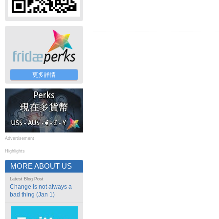
更多詳情
Advertisement
Highlights
MORE ABOUT US
Latest Blog Post
Change is not always a
bad thing (Jan 1)