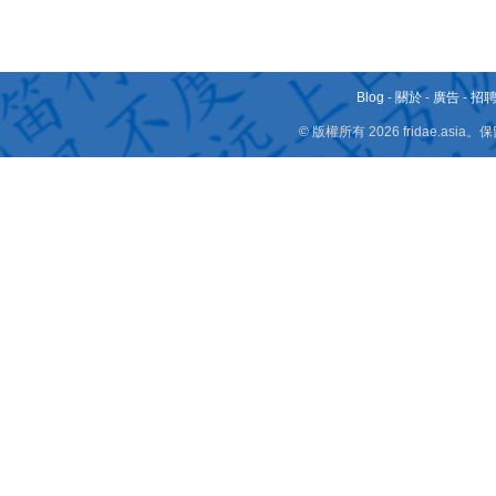
Blog
-
關於
-
廣告
-
招
© 版權所有 2026 fridae.a