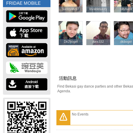
FRIDAE MOBILE
saddyalv97
saddyalv97
lovablelukey
lovablelukey
billybasli
billybasli
Dk7bogel
Dk7bogel
Alex332
Alex332
dkbogel
dkbogel
活動訊息
Find Bekasi gay dance parties and other Bekas
Agenda.
No Events