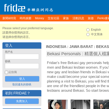
新聞&特寫
時尚娛樂
Money
交友社區
家族
活動訊息
旅遊
Perks會
Please select your preferred language.
English
請選擇你慣用的語言。
中文简体
请选择你惯用的语言。
登入
INDONESIA
:
JAWA BARAT
:
BEKAS
用戶名
Bekasi Personals : 精選個人檔
密碼
Fridae's free Bekasi gay personals hel
men and Bekasi lesbian women. If you'
new gay and lesbian friends in Bekasi w
記住我
make could become your special someon
planning a visit to Bekasi, you will find
取回遺失的密碼
are one of the friendliest people in the
lesbians around Bekasi. So start brows
初到 FRIDAE？
免費加入