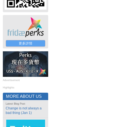
更多詳情
Advertisement
Highlights
MORE ABOUT US
Latest Blog Post
Change is not always a
bad thing (Jan 1)