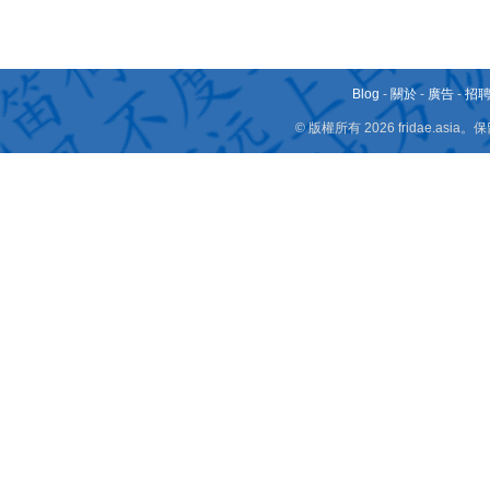
Blog
-
關於
-
廣告
-
招
© 版權所有 2026 fridae.a