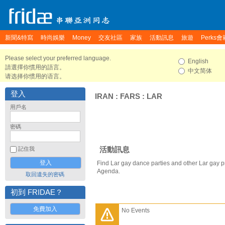
新聞&特寫
時尚娛樂
Money
交友社區
家族
活動訊息
旅遊
Perks會
Please select your preferred language.
English
請選擇你慣用的語言。
中文简体
请选择你惯用的语言。
登入
IRAN
:
FARS
:
LAR
用戶名
密碼
活動訊息
記住我
Find Lar gay dance parties and other Lar gay p
Agenda.
取回遺失的密碼
初到 FRIDAE？
免費加入
No Events