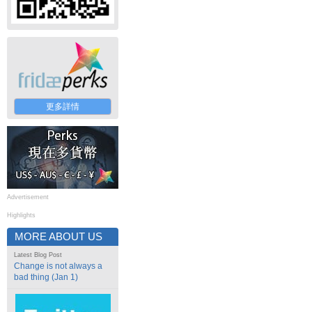
更多詳情
Advertisement
Highlights
MORE ABOUT US
Latest Blog Post
Change is not always a
bad thing (Jan 1)