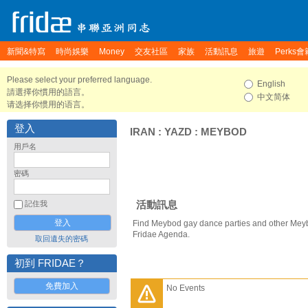
新聞&特寫
時尚娛樂
Money
交友社區
家族
活動訊息
旅遊
Perks會
Please select your preferred language.
English
請選擇你慣用的語言。
中文简体
请选择你惯用的语言。
登入
IRAN
:
YAZD
:
MEYBOD
用戶名
密碼
活動訊息
記住我
Find Meybod gay dance parties and other Meyb
Fridae Agenda.
取回遺失的密碼
初到 FRIDAE？
免費加入
No Events