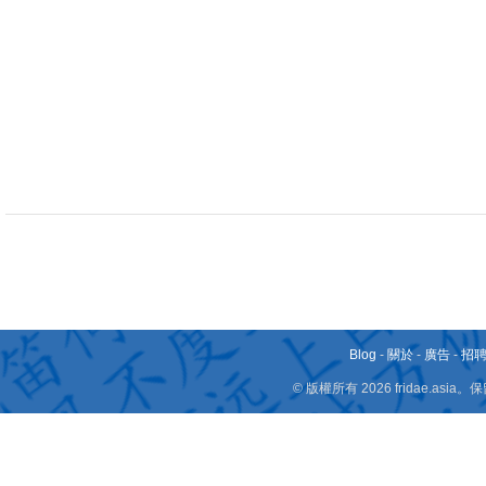
Blog
-
關於
-
廣告
-
招
© 版權所有 2026 fridae.a