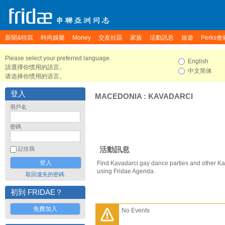
新聞&特寫
時尚娛樂
Money
交友社區
家族
活動訊息
旅遊
Perks會
Please select your preferred language.
English
請選擇你慣用的語言。
中文简体
请选择你惯用的语言。
登入
MACEDONIA
:
KAVADARCI
用戶名
密碼
活動訊息
記住我
Find Kavadarci gay dance parties and other Ka
using Fridae Agenda.
取回遺失的密碼
初到 FRIDAE？
免費加入
No Events