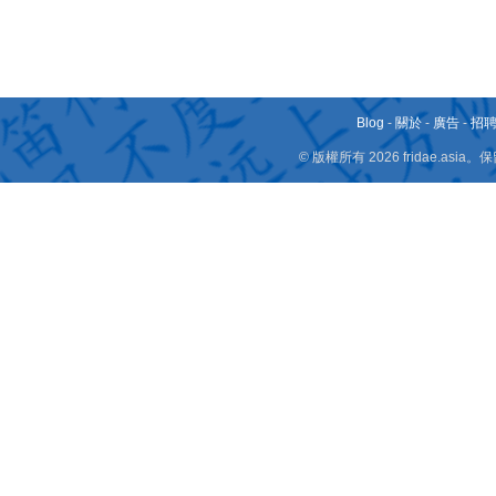
Blog
-
關於
-
廣告
-
招
© 版權所有 2026 fridae.a