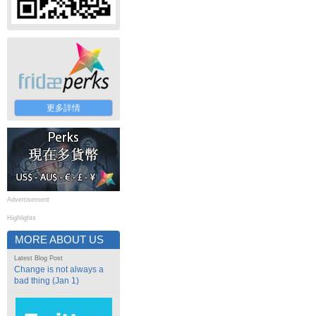
更多詳情
Advertisement
Highlights
MORE ABOUT US
Latest Blog Post
Change is not always a
bad thing (Jan 1)