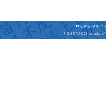
Blog
-
關於
-
廣告
-
招
© 版權所有 2026 fridae.a