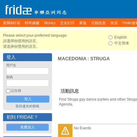
新聞&特寫
時尚娛樂
Money
交友社區
家族
活動訊息
旅遊
Perks會
Please select your preferred language.
English
請選擇你慣用的語言。
中文简体
请选择你惯用的语言。
登入
MACEDONIA
:
STRUGA
用戶名
密碼
活動訊息
記住我
Find Struga gay dance parties and other Struga
Agenda.
取回遺失的密碼
初到 FRIDAE？
免費加入
No Events