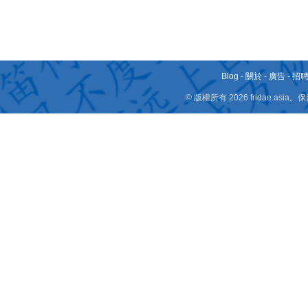
Blog
-
關於
-
廣告
-
招
© 版權所有 2026 fridae.a