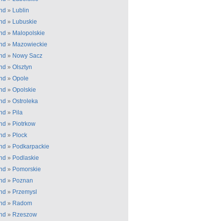
nd
»
Lublin
nd
»
Lubuskie
nd
»
Malopolskie
nd
»
Mazowieckie
nd
»
Nowy Sacz
nd
»
Olsztyn
nd
»
Opole
nd
»
Opolskie
nd
»
Ostroleka
nd
»
Pila
nd
»
Piotrkow
nd
»
Plock
nd
»
Podkarpackie
nd
»
Podlaskie
nd
»
Pomorskie
nd
»
Poznan
nd
»
Przemysl
nd
»
Radom
nd
»
Rzeszow