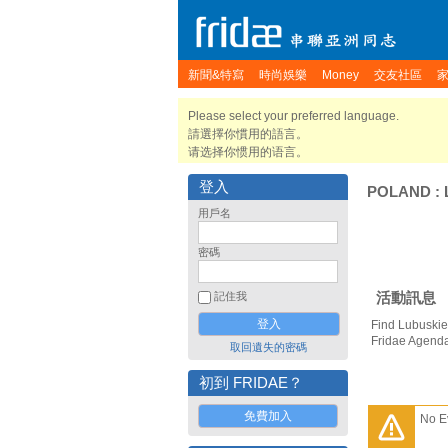
新聞&特寫
時尚娛樂
Money
交友社區
Please select your preferred language.
請選擇你慣用的語言。
请选择你惯用的语言。
登入
POLAND
:
用戶名
密碼
活動訊息
記住我
Find Lubuskie
Fridae Agend
取回遺失的密碼
初到 FRIDAE？
免費加入
No E