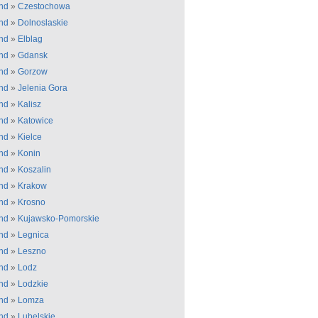
nd
»
Czestochowa
nd
»
Dolnoslaskie
nd
»
Elblag
nd
»
Gdansk
nd
»
Gorzow
nd
»
Jelenia Gora
nd
»
Kalisz
nd
»
Katowice
nd
»
Kielce
nd
»
Konin
nd
»
Koszalin
nd
»
Krakow
nd
»
Krosno
nd
»
Kujawsko-Pomorskie
nd
»
Legnica
nd
»
Leszno
nd
»
Lodz
nd
»
Lodzkie
nd
»
Lomza
nd
»
Lubelskie