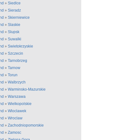
nd
»
Siedlce
nd
»
Sieradz
nd
»
Skierniewice
nd
»
Slaskie
nd
»
Slupsk
nd
»
Suwalki
nd
»
Swietokrzyskie
nd
»
Szczecin
nd
»
Tarnobrzeg
nd
»
Tarnow
nd
»
Torun
nd
»
Walbrzych
nd
»
Warminsko-Mazurskie
nd
»
Warszawa
nd
»
Wielkopolskie
nd
»
Wloclawek
nd
»
Wroclaw
nd
»
Zachodniopomorskie
nd
»
Zamosc
nd
»
Zielona Gora