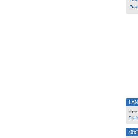
Pola
LA
View 
Engli
讚