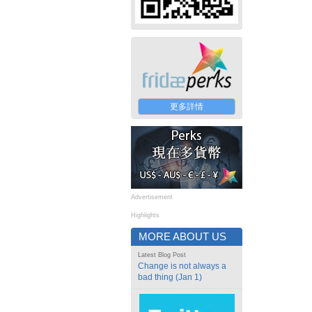
更多詳情
Advertisement
Highlights
MORE ABOUT US
Latest Blog Post
Change is not always a
bad thing (Jan 1)