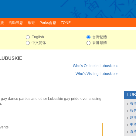
家族
活動訊息
旅遊
Perks會籍
ZONE:
English
台灣繁體
中文简体
香港繁體
LUBUSKIE
Who's Online in Lubuskie »
Who's Visiting Lubuskie »
LUB
 gay dance parties and other Lubuskie gay pride events using
a.
香
報
越
中
vents
泰