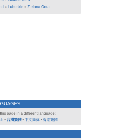
nd
»
Lubuskie
»
Zielona Gora
NGUAGES
this page in a different language:
sh
•
台灣繁體
•
中文简体
•
香港繁體
好