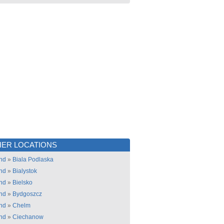
ER LOCATIONS
nd
»
Biala Podlaska
nd
»
Bialystok
nd
»
Bielsko
nd
»
Bydgoszcz
nd
»
Chelm
nd
»
Ciechanow