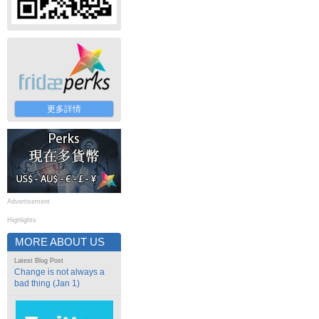
更多詳情
Advertisement
Highlights
MORE ABOUT US
Latest Blog Post
Change is not always a
bad thing (Jan 1)