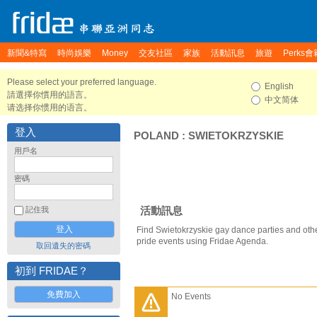
新聞&特寫
時尚娛樂
Money
交友社區
家族
活動訊息
旅遊
Perks會
Please select your preferred language.
English
請選擇你慣用的語言。
中文简体
请选择你惯用的语言。
登入
POLAND
:
SWIETOKRZYSKIE
用戶名
密碼
活動訊息
記住我
Find Swietokrzyskie gay dance parties and oth
pride events using Fridae Agenda.
取回遺失的密碼
初到 FRIDAE？
免費加入
No Events