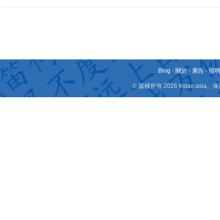
Blog
-
關於
-
廣告
-
招
© 版權所有 2026 fridae.a