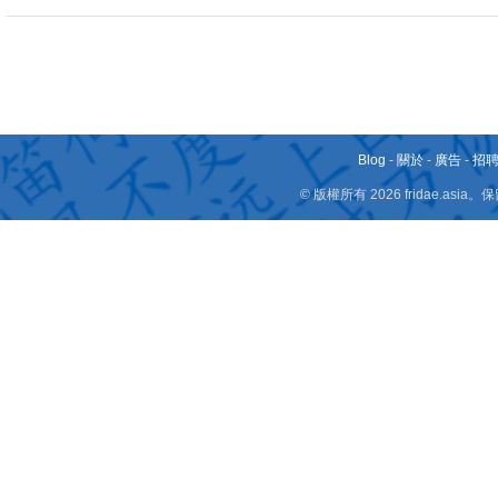
Blog
-
關於
-
廣告
-
招
© 版權所有 2026 fridae.a