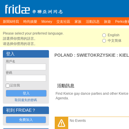
新聞&特寫
時尚娛樂
Money
交友社區
家族
活動訊息
旅遊
Perks會
Please select your preferred language.
English
請選擇你慣用的語言。
中文简体
请选择你惯用的语言。
登入
POLAND
:
SWIETOKRZYSKIE
:
KIE
用戶名
密碼
活動訊息
記住我
Find Kielce gay dance parties and other Kielce
Agenda.
取回遺失的密碼
初到 FRIDAE？
免費加入
No Events