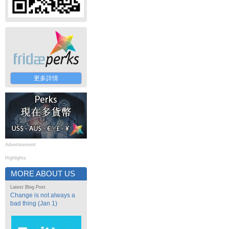
更多詳情
Advertisement
Highlights
MORE ABOUT US
Latest Blog Post
Change is not always a
bad thing (Jan 1)