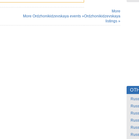
More
More Ordzhonikidzevskaya events »
Ordzhonikidzevskaya
listings »
OTH
Russ
Russ
Russ
Russ
Russ
Russ