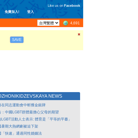
Like us on
Facebook
免費加入!
登入
4,691
SAVE
ZHONIKIDZEVSKAYA NEWS
港在同志運動會中斬獲金銀牌
告：中國LGBT群體最擔心父母的期望
南LGBT活動人士表示: 體育是「平等的平臺」
國暑期大熱網劇被迫下架
國「快速」通過同性婚姻法