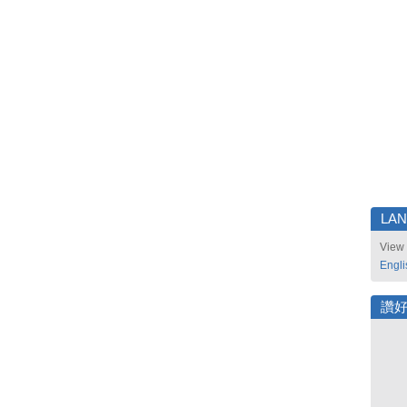
LA
View 
Engli
讚