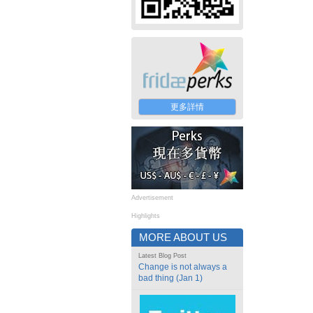
更多詳情
Advertisement
Highlights
MORE ABOUT US
Latest Blog Post
Change is not always a
bad thing (Jan 1)