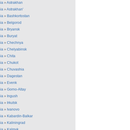
ia
»
Astrakhan
ia
»
Astrakhan'
ia
»
Bashkortostan
ia
»
Belgorod
ia
»
Bryansk
ia
»
Buryat
ia
»
Chechnya
ia
»
Chelyabinsk
ia
»
Chita
ia
»
Chukot
ia
»
Chuvashia
ia
»
Dagestan
ia
»
Evenk
ia
»
Gorno-Altay
ia
»
Ingush
ia
»
Irkutsk
ia
»
Ivanovo
ia
»
Kabardin-Balkar
ia
»
Kaliningrad
ia
»
Kalmyk