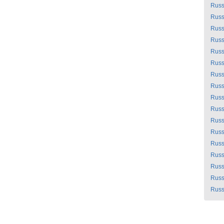
Russ
Russ
Russ
Russ
Russ
Russ
Russ
Russ
Russ
Russ
Russ
Russ
Russ
Russ
Russ
Russ
Russ