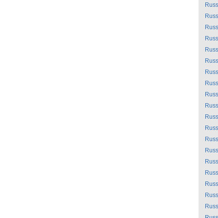
Russ
Russ
Russ
Russ
Russ
Russ
Russ
Russ
Russ
Russ
Russ
Russ
Russ
Russ
Russ
Russ
Russ
Russ
Russ
Russ