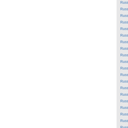
Russ
Russ
Russ
Russ
Russ
Russ
Russ
Russ
Russ
Russ
Russ
Russ
Russ
Russ
Russ
Russ
Russ
Russ
Russ
Russ