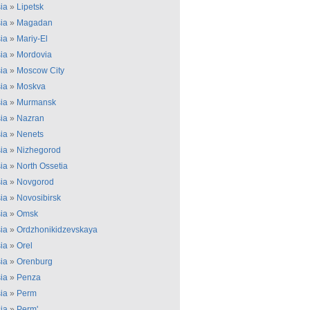
ia
»
Lipetsk
ia
»
Magadan
ia
»
Mariy-El
ia
»
Mordovia
ia
»
Moscow City
ia
»
Moskva
ia
»
Murmansk
ia
»
Nazran
ia
»
Nenets
ia
»
Nizhegorod
ia
»
North Ossetia
ia
»
Novgorod
ia
»
Novosibirsk
ia
»
Omsk
ia
»
Ordzhonikidzevskaya
ia
»
Orel
ia
»
Orenburg
ia
»
Penza
ia
»
Perm
ia
»
Perm'