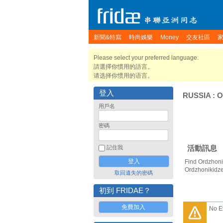
新聞&特寫
時尚娛樂
Money
交友社區
Please select your preferred language.
請選擇你慣用的語言。
请选择你惯用的语言。
登入
RUSSIA
:
O
用戶名
密碼
活動訊息
記住我
Find Ordzhoni
Ordzhonikidze
取回遺失的密碼
初到 FRIDAE？
免費加入
No E