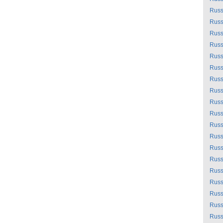
Russ
Russ
Russ
Russ
Russ
Russ
Russ
Russ
Russ
Russ
Russ
Russ
Russ
Russ
Russ
Russ
Russ
Russ
Russ