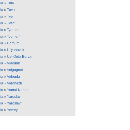
ia
»
Tula
ia
»
Tuva
ia
»
Tver
ia
»
Tver'
ia
»
Tyumen
ia
»
Tyumen'
ia
»
Udmurt
ia
»
Ul'yanovsk
ia
»
Ust-Orda Buryat
ia
»
Vladimir
ia
»
Volgograd
ia
»
Vologda
ia
»
Voronezh
ia
»
Yamal-Nenets
ia
»
Yaroslavl
ia
»
Yaroslavl'
ia
»
Yevrey