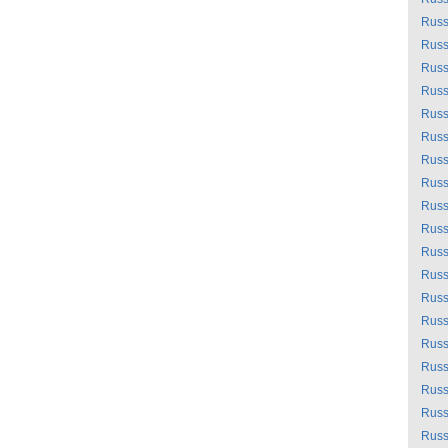
Russ
Russ
Russ
Russ
Russ
Russ
Russ
Russ
Russ
Russ
Russ
Russ
Russ
Russ
Russ
Russ
Russ
Russ
Russ