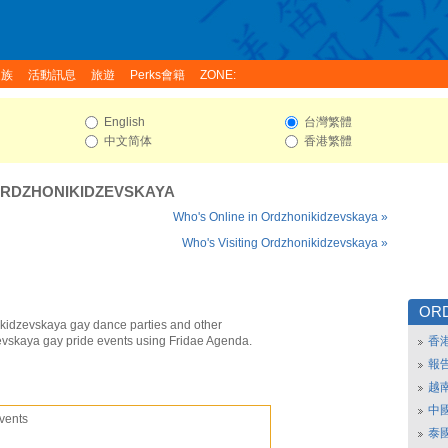
家族
活動訊息
旅遊
Perks會籍
ZONE:
English
台灣繁體
中文简体
香港繁體
RDZHONIKIDZEVSKAYA
Who's Online in Ordzhonikidzevskaya »
Who's Visiting Ordzhonikidzevskaya »
ORD
kidzevskaya gay dance parties and other
vskaya gay pride events using Fridae Agenda.
香
報
越
中
vents
泰