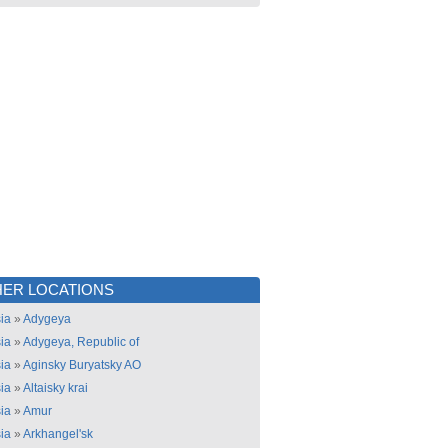
ER LOCATIONS
ia
»
Adygeya
ia
»
Adygeya, Republic of
ia
»
Aginsky Buryatsky AO
ia
»
Altaisky krai
ia
»
Amur
ia
»
Arkhangel'sk