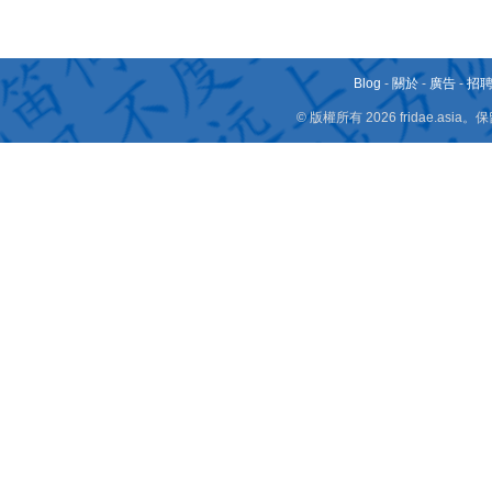
Blog
-
關於
-
廣告
-
招
© 版權所有 2026 fridae.a