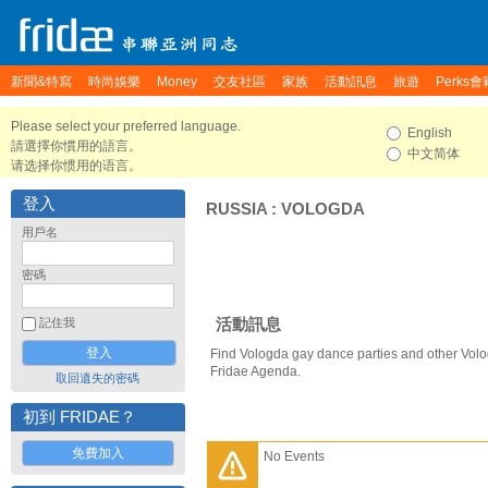
新聞&特寫
時尚娛樂
Money
交友社區
家族
活動訊息
旅遊
Perks會
Please select your preferred language.
English
請選擇你慣用的語言。
中文简体
请选择你惯用的语言。
登入
RUSSIA
:
VOLOGDA
用戶名
密碼
活動訊息
記住我
Find Vologda gay dance parties and other Volo
Fridae Agenda.
取回遺失的密碼
初到 FRIDAE？
免費加入
No Events