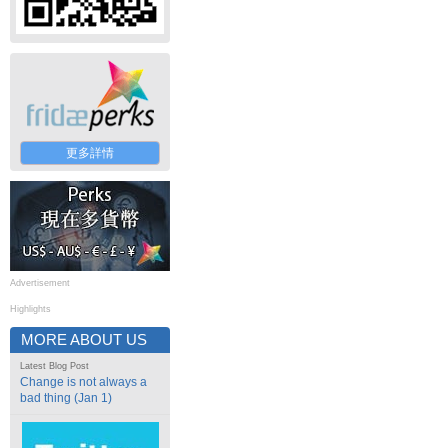
更多詳情
Advertisement
Highlights
MORE ABOUT US
Latest Blog Post
Change is not always a
bad thing (Jan 1)