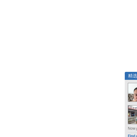
精
Now
Find 