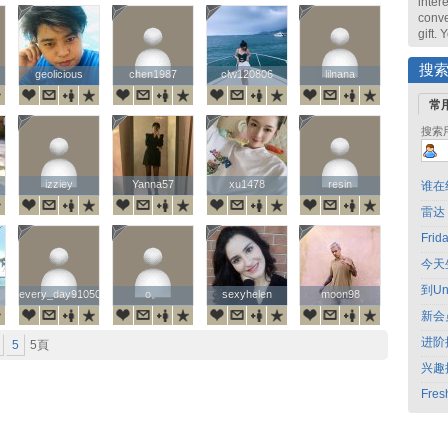
intere
conve
gift.
搜
geolicious
geolicious
chen1987
chen1987
clw120806
clw120806
lilnana
lilnana
常
搜索
izziey
izziey
Yanna57
Yanna57
xu1478
xu1478
resin
resin
谁在
雷达
Fri
今天
到Un
every_day910507
every_day910507
o。
o。
sexyhelen
sexyhelen
moon98
moon98
新会
进阶
5
5頁
兴趣
Fres