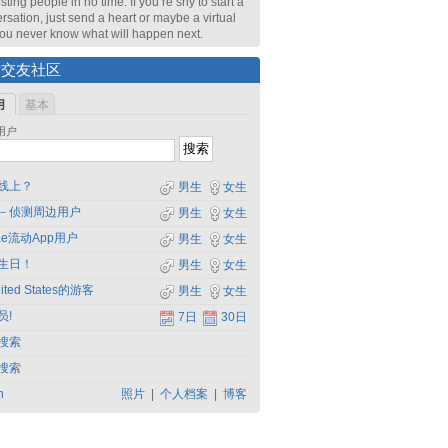
sting people in no time. If you’re shy to start a
rsation, just send a heart or maybe a virtual
 You never know what will happen next.
索交友社区
用
基本
用户
线上？
男生
女生
－侦测周边用户
男生
女生
dae流动App用户
男生
女生
生日！
男生
女生
ited States的游客
男生
女生
员!
7日
30日
搜索
搜索
h
照片
|
个人档案
|
博客