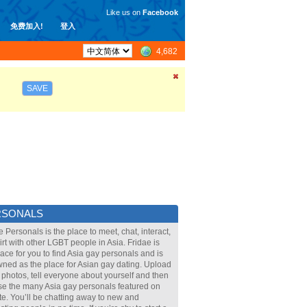
Like us on
Facebook
免费加入!
登入
4,682
SAVE
RSONALS
e Personals is the place to meet, chat, interact,
lirt with other LGBT people in Asia. Fridae is
lace for you to find Asia gay personals and is
ned as the place for Asian gay dating. Upload
 photos, tell everyone about yourself and then
e the many Asia gay personals featured on
ite. You’ll be chatting away to new and