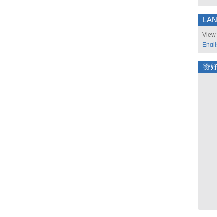
LA
View 
Engli
赞