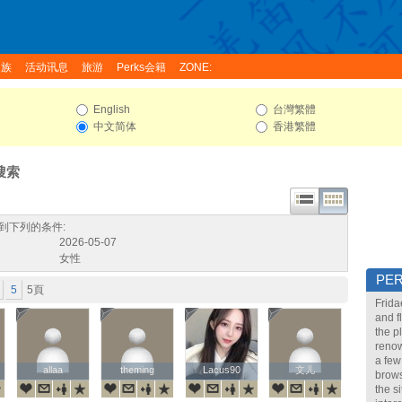
家族
活动讯息
旅游
Perks会籍
ZONE:
English
台灣繁體
中文简体
香港繁體
搜索
到下列的条件:
2026-05-07
女性
PE
5
5頁
Frida
and f
the p
renow
a few
allaa
allaa
theming
theming
Lacus90
Lacus90
文儿
文儿
brows
the s