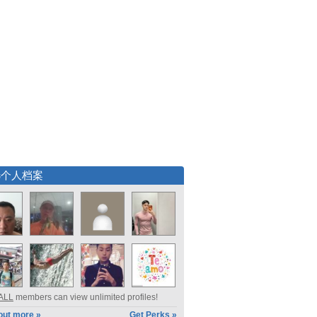
选个人档案
ALL
members can view unlimited profiles!
out more »
Get Perks »