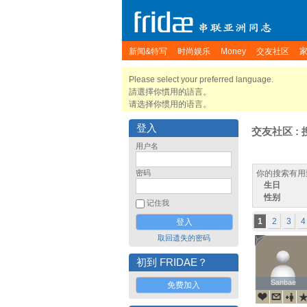
新闻&特写
时尚娱乐
Money
交友社区
Please select your preferred language.
請選擇你慣用的語言。
请选择你惯用的语言。
登入
交友社区 : 
用户名
密码
你的搜索有用
生日
性别
记住我
1
2
3
4
取回遗失的密码
初到 FRIDAE？
Sanbae
Sanbae
免费加入