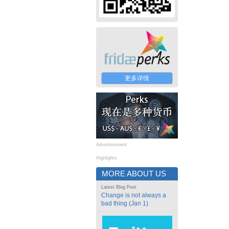
更多详情
Advertisement
Highlights
MORE ABOUT US
Latest Blog Post
Change is not always a
bad thing (Jan 1)