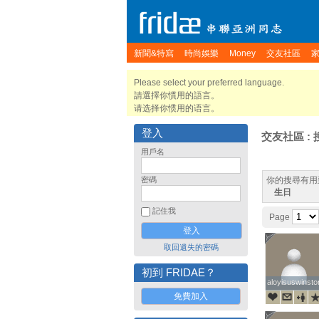
新聞&特寫
時尚娛樂
Money
交友社區
Please select your preferred language.
請選擇你慣用的語言。
请选择你惯用的语言。
登入
交友社區 : 
用戶名
密碼
你的搜尋有用
生日
記住我
Page
取回遺失的密碼
初到 FRIDAE？
aloyisuswinsto
aloyisuswinsto
免費加入