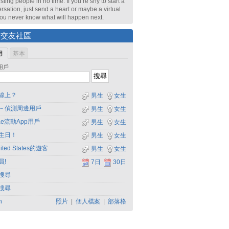
sting people in no time. If you’re shy to start a
rsation, just send a heart or maybe a virtual
 You never know what will happen next.
尋交友社區
用
基本
用戶
線上？
男生
女生
－偵測周邊用戶
男生
女生
dae流動App用戶
男生
女生
生日！
男生
女生
ited States的遊客
男生
女生
員!
7日
30日
搜尋
搜尋
h
照片
|
個人檔案
|
部落格