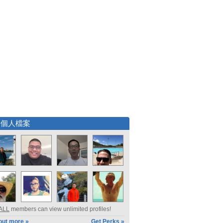
選個人檔案
ALL
members can view unlimited profiles!
out more »
Get Perks »