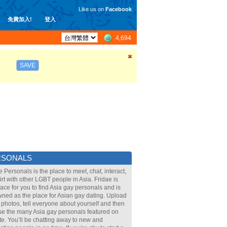
Like us on
Facebook
免費加入!
登入
4,694
SAVE
RSONALS
e Personals is the place to meet, chat, interact,
lirt with other LGBT people in Asia. Fridae is
lace for you to find Asia gay personals and is
ned as the place for Asian gay dating. Upload
 photos, tell everyone about yourself and then
e the many Asia gay personals featured on
ite. You’ll be chatting away to new and