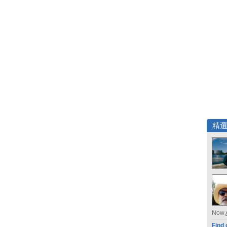
精
Now
Find 