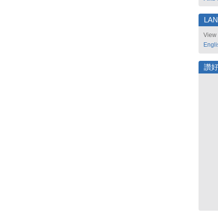
LA
View 
Engli
讚