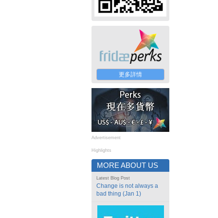
更多詳情
Advertisement
Highlights
MORE ABOUT US
Latest Blog Post
Change is not always a
bad thing (Jan 1)