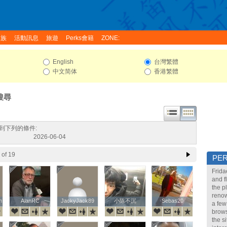
家族
活動訊息
旅遊
Perks會籍
ZONE:
English
台灣繁體
中文简体
香港繁體
搜尋
到下列的條件:
2026-06-04
of 19
PE
Frida
and f
the p
renow
n
n
AlanRC
AlanRC
JackyJack89
JackyJack89
小陈不沉
小陈不沉
Sebas20
Sebas20
a few
brows
the s