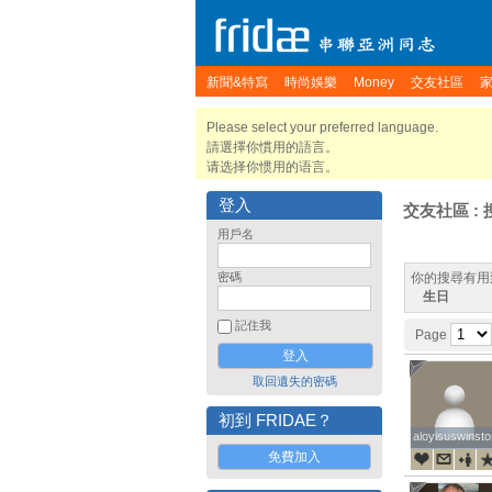
新聞&特寫
時尚娛樂
Money
交友社區
Please select your preferred language.
請選擇你慣用的語言。
请选择你惯用的语言。
登入
交友社區 : 
用戶名
密碼
你的搜尋有用
生日
記住我
Page
取回遺失的密碼
初到 FRIDAE？
aloyisuswinsto
aloyisuswinsto
免費加入