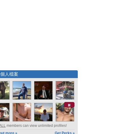
選個人檔案
新
ALL
members can view unlimited profiles!
out more »
Get Perks »