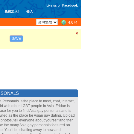
Like us on
Facebook
免費加入!
登入
4,674
SAVE
RSONALS
e Personals is the place to meet, chat, interact,
lirt with other LGBT people in Asia. Fridae is
lace for you to find Asia gay personals and is
ned as the place for Asian gay dating. Upload
 photos, tell everyone about yourself and then
e the many Asia gay personals featured on
ite. You’ll be chatting away to new and