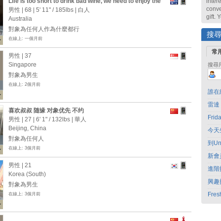
Life is too short to drink bad wine, we need to enjoy the
intere
time we have on the planet, so love travelling especially
conve
男性 | 68 |
5' 11"
/
185lbs
| 白人
Asia, and Europe Meeting people and making friends
gift.
Australia
sharing good times
對象為任何人作為什麼都行
搜
在線上: 一個月前
常
男性 | 37
Singapore
搜尋
對象為男生
在線上: 2個月前
誰在
雷達
喜欢叔叔 随缘 对象优先 不约
Fri
男性 | 27 |
6' 1"
/
132lbs
| 華人
Beijing, China
今天
對象為任何人
到Un
在線上: 3個月前
新會
男性 | 21
進階
Korea (South)
興趣
對象為男生
Fres
在線上: 3個月前