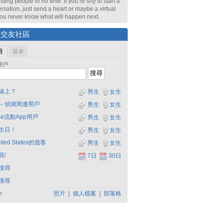
sting people in no time. If you’re shy to start a
rsation, just send a heart or maybe a virtual
 You never know what will happen next.
尋交友社區
用
基本
用戶
線上？
男生
女生
－偵測周邊用戶
男生
女生
dae流動App用戶
男生
女生
生日！
男生
女生
ited States的遊客
男生
女生
員!
7日
30日
搜尋
搜尋
h
照片
|
個人檔案
|
部落格