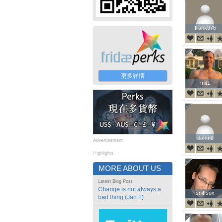
frank976
frank976
更多詳情
mit1
mit1
danmtl
danmtl
Advertisement
Highlights
MORE ABOUT US
Latest Blog Post
Change is not always a
sniffsox
sniffsox
bad thing (Jan 1)