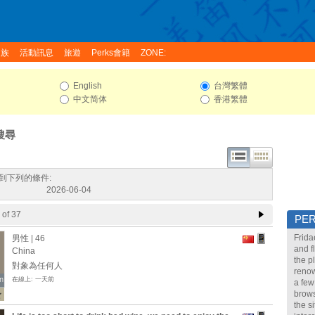
家族
活動訊息
旅遊
Perks會籍
ZONE:
English
台灣繁體
中文简体
香港繁體
搜尋
到下列的條件:
2026-06-04
of 37
PE
Frida
男性 | 46
and f
China
the p
對象為任何人
renow
n
n
在線上: 一天前
a few
brows
the s