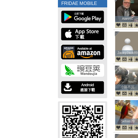
FRIDAE MOBILE
AlanRC
AlanRC
JackyJack89
JackyJack89
小陈不沉
小陈不沉
Sebas20
Sebas20