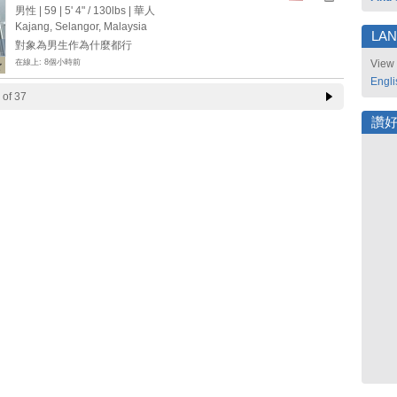
男性 | 59 |
5' 4"
/
130lbs
| 華人
Kajang, Selangor, Malaysia
LA
對象為男生作為什麼都行
在線上: 8個小時前
View 
Engli
of 37
讚