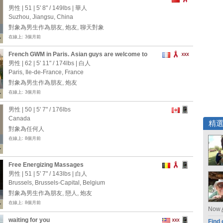
男性 | 51 |
5' 8"
/
149lbs
| 華人
Suzhou, Jiangsu, China
對象為男生作為朋友, 炮友, 聊天對象
在線上: 3個月前
French GWM in Paris. Asian guys are welcome to
visit me in France!!
男性 | 62 |
5' 11"
/
174lbs
| 白人
Paris, Ile-de-France, France
對象為男生作為朋友, 炮友
在線上: 3個月前
男性 | 50 |
5' 7"
/
176lbs
Canada
精
對象為任何人
在線上: 8個月前
Free Energizing Massages
男性 | 51 |
5' 7"
/
143lbs
| 白人
Brussels, Brussels-Capital, Belgium
對象為男生作為朋友, 戀人, 炮友
在線上: 8個月前
Now
waiting for you
Find 