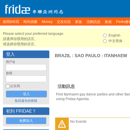
新聞&特寫
時尚娛樂
Money
交友社區
家族
活動訊息
旅遊
Perks會
Please select your preferred language.
English
請選擇你慣用的語言。
中文简体
请选择你惯用的语言。
登入
BRAZIL
:
SAO PAULO
:
ITANHAEM
用戶名
密碼
活動訊息
記住我
Find Itanhaem gay dance parties and other It
using Fridae Agenda.
取回遺失的密碼
初到 FRIDAE？
免費加入
No Events