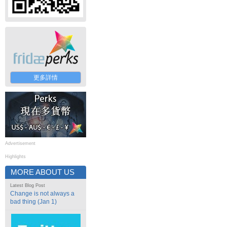
更多詳情
Advertisement
Highlights
MORE ABOUT US
Latest Blog Post
Change is not always a
bad thing (Jan 1)