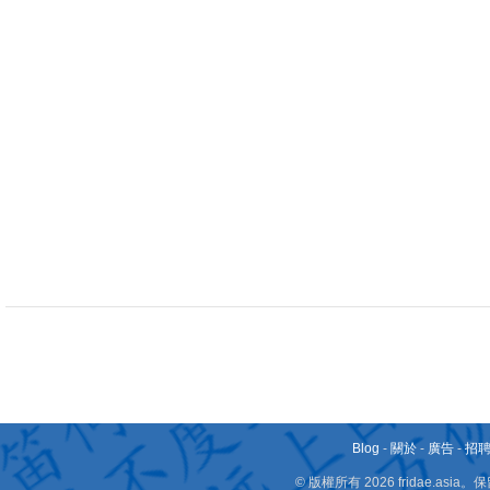
Blog
-
關於
-
廣告
-
招
© 版權所有 2026 fridae.a