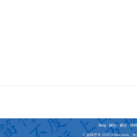
Blog
-
關於
-
廣告
-
招
© 版權所有 2026 fridae.a