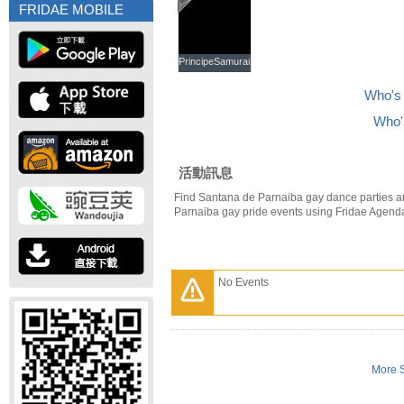
FRIDAE MOBILE
PrincipeSamurai
PrincipeSamurai
Who's 
Who's
活動訊息
Find Santana de Parnaiba gay dance parties a
Parnaiba gay pride events using Fridae Agend
No Events
More S