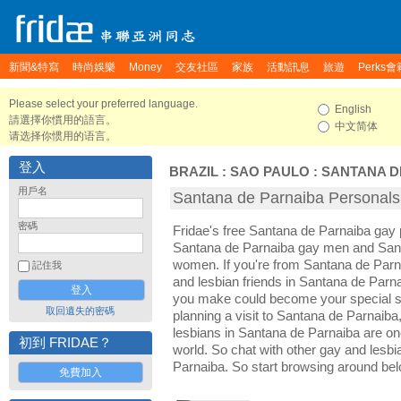
新聞&特寫
時尚娛樂
Money
交友社區
家族
活動訊息
旅遊
Perks會
Please select your preferred language.
English
請選擇你慣用的語言。
中文简体
请选择你惯用的语言。
登入
BRAZIL
:
SAO PAULO
:
SANTANA D
用戶名
Santana de Parnaiba Perso
密碼
Fridae's free Santana de Parnaiba gay
Santana de Parnaiba gay men and Sant
women. If you're from Santana de Parn
記住我
and lesbian friends in Santana de Parna
you make could become your special so
取回遺失的密碼
planning a visit to Santana de Parnaiba,
lesbians in Santana de Parnaiba are one 
初到 FRIDAE？
world. So chat with other gay and lesb
Parnaiba. So start browsing around bel
免費加入