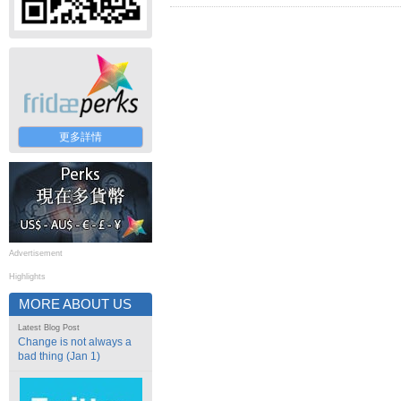
更多詳情
Advertisement
Highlights
MORE ABOUT US
Latest Blog Post
Change is not always a
bad thing (Jan 1)