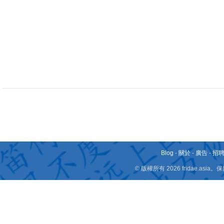
Blog
-
關於
-
廣告
-
招
© 版權所有 2026 fridae.a