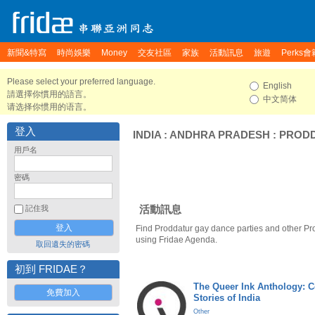
新聞&特寫
時尚娛樂
Money
交友社區
家族
活動訊息
旅遊
Perks會
Please select your preferred language.
English
請選擇你慣用的語言。
中文简体
请选择你惯用的语言。
登入
INDIA
:
ANDHRA PRADESH
:
PROD
用戶名
密碼
活動訊息
記住我
Find Proddatur gay dance parties and other Pr
using Fridae Agenda.
取回遺失的密碼
初到 FRIDAE？
The Queer Ink Anthology: 
免費加入
Stories of India
Other