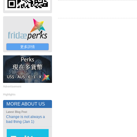
更多詳情
Advertisement
Highlights
MORE ABOUT US
Latest Blog Post
Change is not always a
bad thing (Jan 1)