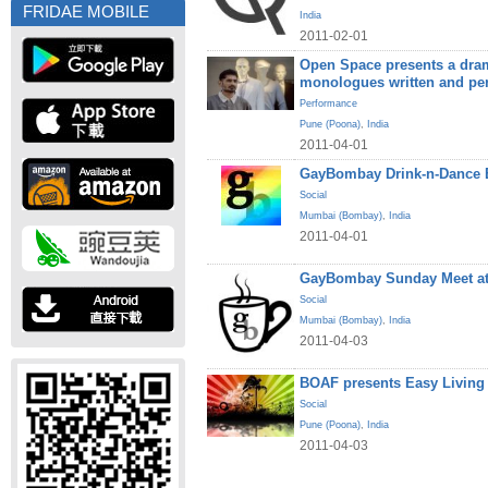
FRIDAE MOBILE
India
2011-02-01
Open Space presents a dram
monologues written and pe
Performance
Pune (Poona)
,
India
2011-04-01
GayBombay Drink-n-Dance B
Social
Mumbai (Bombay)
,
India
2011-04-01
GayBombay Sunday Meet at
Social
Mumbai (Bombay)
,
India
2011-04-03
BOAF presents Easy Living
Social
Pune (Poona)
,
India
2011-04-03