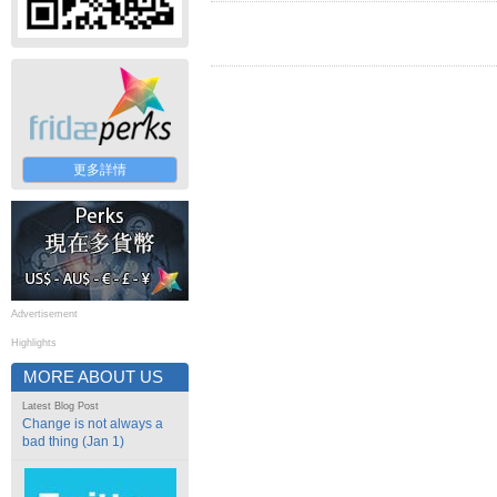
更多詳情
Advertisement
Highlights
MORE ABOUT US
Latest Blog Post
Change is not always a
bad thing (Jan 1)