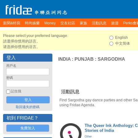
新聞&特寫
時尚娛樂
Money
交友社區
家族
活動訊息
旅遊
Perks會
Please select your preferred language.
English
請選擇你慣用的語言。
中文简体
请选择你惯用的语言。
登入
INDIA
:
PUNJAB
:
SARGODHA
用戶名
密碼
活動訊息
記住我
Find Sargodha gay dance parties and other Sa
using Fridae Agenda.
取回遺失的密碼
初到 FRIDAE？
The Queer Ink Anthology: 
免費加入
Stories of India
Other