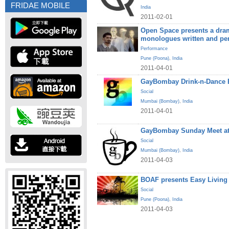
FRIDAE MOBILE
India
2011-02-01
Open Space presents a dram
monologues written and pe
Performance
Pune (Poona)
,
India
2011-04-01
GayBombay Drink-n-Dance B
Social
Mumbai (Bombay)
,
India
2011-04-01
GayBombay Sunday Meet at
Social
Mumbai (Bombay)
,
India
2011-04-03
BOAF presents Easy Living
Social
Pune (Poona)
,
India
2011-04-03