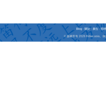
Blog
-
關於
-
廣告
-
招
© 版權所有 2026 fridae.a