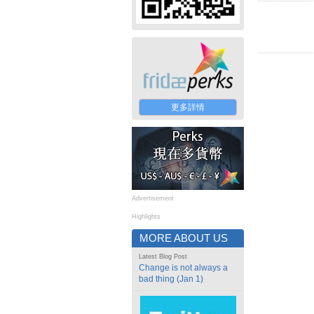
更多詳情
Advertisement
Highlights
MORE ABOUT US
Latest Blog Post
Change is not always a
bad thing (Jan 1)