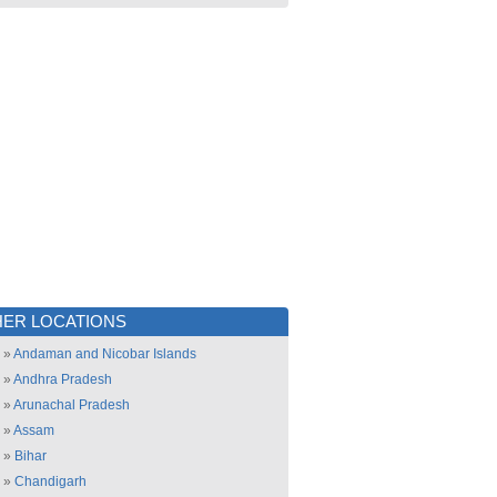
ER LOCATIONS
»
Andaman and Nicobar Islands
»
Andhra Pradesh
»
Arunachal Pradesh
»
Assam
»
Bihar
»
Chandigarh