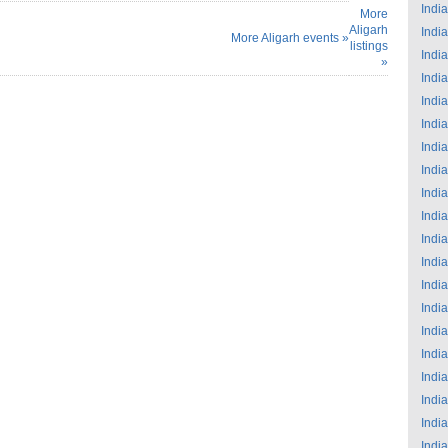
India
More
Aligarh
India
More Aligarh events »
listings
India
»
India
India
India
India
India
India
India
India
India
India
India
India
India
India
India
India
India