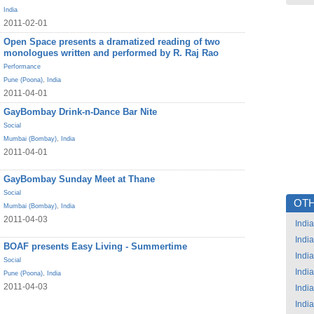
India
2011-02-01
Open Space presents a dramatized reading of two
monologues written and performed by R. Raj Rao
Performance
Pune (Poona)
,
India
2011-04-01
GayBombay Drink-n-Dance Bar Nite
Social
Mumbai (Bombay)
,
India
2011-04-01
GayBombay Sunday Meet at Thane
Social
OTH
Mumbai (Bombay)
,
India
2011-04-03
India
India
BOAF presents Easy Living - Summertime
India
Social
India
Pune (Poona)
,
India
2011-04-03
India
India