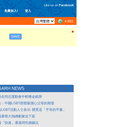
Like us on
Facebook
免費加入!
登入
4,681
SAVE
GARH NEWS
港在同志運動會中斬獲金銀牌
告：中國LGBT群體最擔心父母的期望
南LGBT活動人士表示: 體育是「平等的平臺」
國暑期大熱網劇被迫下架
國「快速」通過同性婚姻法