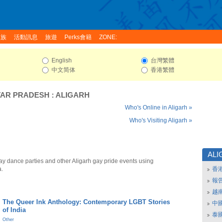
家族
活動訊息
旅遊
Perks會籍
ZONE:
English
台灣繁體
中文简体
香港繁體
TAR PRADESH
:
ALIGARH
Who's Online in Aligarh »
Who's Visiting Aligarh »
ALI
ay dance parties and other Aligarh gay pride events using
a.
香
報
越
The Queer Ink Anthology: Contemporary LGBT Stories
中
of India
泰
Other