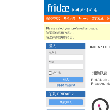
新聞&特寫
時尚娛樂
Money
交友社區
Please select your preferred language.
請選擇你慣用的語言。
请选择你惯用的语言。
登入
INDIA
:
UT
用戶名
密碼
活動訊息
記住我
Find Aligarh g
Fridae Agend
取回遺失的密碼
初到 FRIDAE？
免費加入