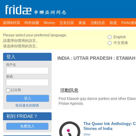
新聞&特寫
時尚娛樂
Money
交友社區
家族
活動訊息
旅遊
Perks會
Please select your preferred language.
English
請選擇你慣用的語言。
中文简体
请选择你惯用的语言。
登入
INDIA
:
UTTAR PRADESH
:
ETAWAH
用戶名
密碼
活動訊息
記住我
Find Etawah gay dance parties and other Etaw
Fridae Agenda.
取回遺失的密碼
初到 FRIDAE？
The Queer Ink Anthology: 
免費加入
Stories of India
Other