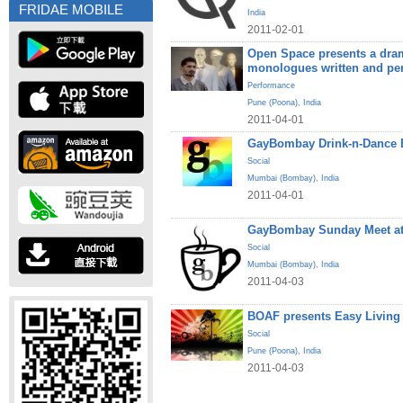
FRIDAE MOBILE
India
2011-02-01
Open Space presents a dram
monologues written and pe
Performance
Pune (Poona)
,
India
2011-04-01
GayBombay Drink-n-Dance B
Social
Mumbai (Bombay)
,
India
2011-04-01
GayBombay Sunday Meet at
Social
Mumbai (Bombay)
,
India
2011-04-03
BOAF presents Easy Living
Social
Pune (Poona)
,
India
2011-04-03