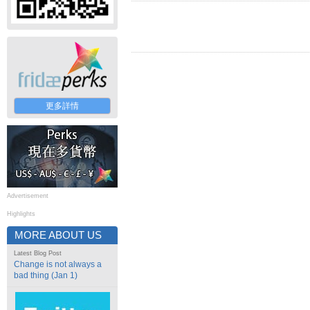
更多詳情
Advertisement
Highlights
MORE ABOUT US
Latest Blog Post
Change is not always a
bad thing (Jan 1)