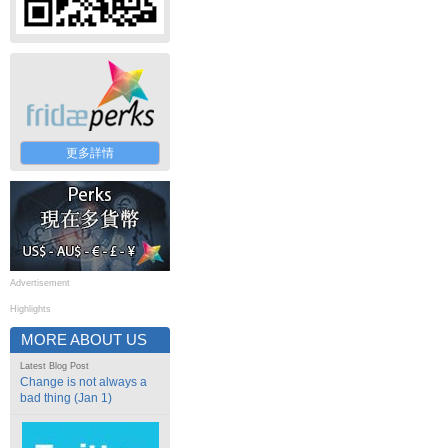
更多詳情
Advertisement
Highlights
MORE ABOUT US
Latest Blog Post
Change is not always a
bad thing (Jan 1)