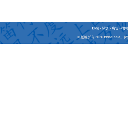
Blog
-
關於
-
廣告
-
招
© 版權所有 2026 fridae.a