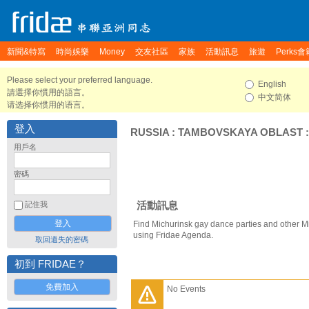
新聞&特寫
時尚娛樂
Money
交友社區
家族
活動訊息
旅遊
Perks會
Please select your preferred language.
English
請選擇你慣用的語言。
中文简体
请选择你惯用的语言。
登入
RUSSIA
:
TAMBOVSKAYA OBLAST
用戶名
密碼
活動訊息
記住我
Find Michurinsk gay dance parties and other M
using Fridae Agenda.
取回遺失的密碼
初到 FRIDAE？
免費加入
No Events