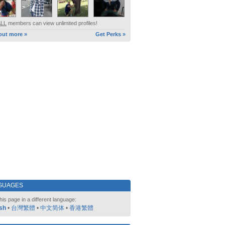
ALL
members can view unlimited profiles!
out more »
Get Perks »
GUAGES
his page in a different language:
sh
•
台灣繁體
•
中文简体
•
香港繁體