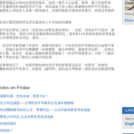
總想隱藏起自身內在原有的風采，深怕一個不小心詛罵、羞辱、暴力全面而來。
力念書獲得好成績而存活下來、有的成為了班上開心果總相信伸­手不打笑臉人、
個隱形人深怕有人多看一眼而破功，但我們都是活過來的幸運兒，男孩沒有我們
Now
Find 
是為什麼更讓我們這些活過來的人今天如此的傷痛。
並不想在歷史上留名（或是你以為歷史會忽視你），但是「消失的不只是你，還
女那對女同志，還有13年前宜蘭某專科的男同志，還有那11年前倒­在廁所的男孩葉
月屏東那對女同志，還有......」
，性別平等教育喊了好多年，憾事仍然發生；今年的性別平等教材在討論要不要
」，卻被許多保守宗教團體（珍愛聯盟、輔大神學院、靈糧堂等反對）­，友善台
的力量一直存在，鴕鳥心態般的教育部移除了《性別平等教育法》中的『了解自
奪了男孩女孩了解自己的權力與欲望。」
故事都說完了」，但我們都知道性別平等的故事還沒說完，也希望「你會快
繼續為性別平等努力，但願你（楊同學）真的是台灣最後一個因為性別氣質­而犧
icles on Fridae
議聯合國：性別全納，教育大計！
兒少同志議題──台灣性別平等教育法五週年總體檢
性別團體要求收回公文、尊重同志──台北市政府教育局長道歉
LAN
壓青少年同志 台北市教育局澄清道歉
View t
性戀恐懼症
Engli
持熱線？