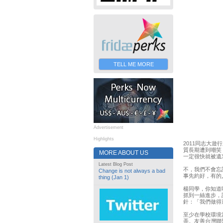
TELL ME MORE
Advertisement
Highlights
2011同志大
質長期遭到嘲笑
MORE ABOUT US
一定很快就被遺
Latest Blog Post
不，我們不會忘記
Change is not always a bad
事先約好，有的
thing (Jan 1)
楊同學，你知道
抓到一絲進步，
針：「我們做得
至少在學校環境
弄。友善台灣聯