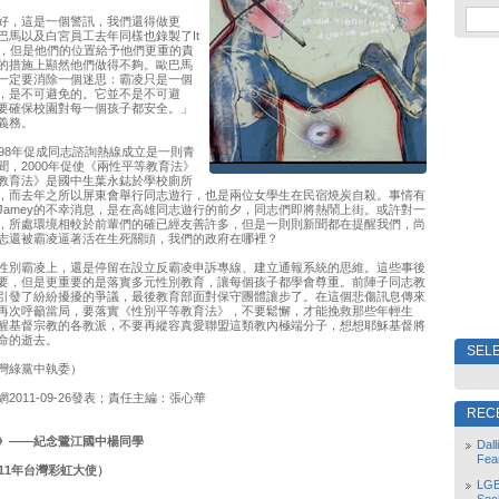
好，這是一個警訊，我們還得做更
巴馬以及白宮員工去年同樣也錄製了It
er影片，但是他們的位置給予他們更重的責
的措施上顯然他們做得不夠。歐巴馬
一定要消除一個迷思：霸凌只是一個
，是不可避免的。它並不是不可避
要確保校園對每一個孩子都安全。」
義務。
998年促成同志諮詢熱線成立是一則青
聞，2000年促使《兩性平等教育法》
教育法》是國中生葉永鋕於學校廁所
，而去年之所以屏東會舉行同志遊行，也是兩位女學生在民宿燒炭自殺。事情有
Jamey的不幸消息，是在高雄同志遊行的前夕，同志們即將熱鬧上街。或許對一
，所處環境相較於前輩們的確已經友善許多，但是一則則新聞都在提醒我們，尚
志還被霸凌逼著活在生死關頭，我們的政府在哪裡？
性別霸凌上，還是停留在設立反霸凌申訴專線、建立通報系統的思維。這些事後
要，但是更重要的是落實多元性別教育，讓每個孩子都學會尊重。前陣子同志教
引發了紛紛擾擾的爭議，最後教育部面對保守團體讓步了。在這個悲傷訊息傳來
再次呼籲當局，要落實《性別平等教育法》，不要鬆懈，才能挽救那些年輕生
醒基督宗教的各教派，不要再縱容真愛聯盟這類教內極端分子，想想耶穌基督將
命的逝去。
SELE
灣綠黨中執委）
2011-09-26發表；責任主編：張心華
REC
》――紀念鷺江國中楊同學
Dal
Fea
11年台灣彩虹大使）
LGB