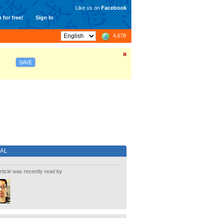
Like us on
Facebook
 for free!
Sign In
4,678
SAVE
IAL
rticle was recently read by