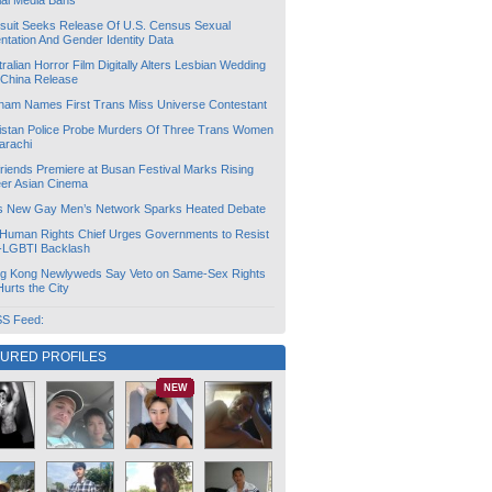
ial Media Bans
suit Seeks Release Of U.S. Census Sexual
ntation And Gender Identity Data
ralian Horror Film Digitally Alters Lesbian Wedding
 China Release
tnam Names First Trans Miss Universe Contestant
istan Police Probe Murders Of Three Trans Women
arachi
friends Premiere at Busan Festival Marks Rising
er Asian Cinema
s New Gay Men’s Network Sparks Heated Debate
Human Rights Chief Urges Governments to Resist
i-LGBTI Backlash
g Kong Newlyweds Say Veto on Same-Sex Rights
 Hurts the City
S Feed:
TURED PROFILES
NEW