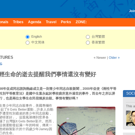
Join
onals
Tribes
Agenda
Travel
Perks
ZONE:
English
台灣繁體
中文简体
香港繁體
ATURES
« Newer
|
Older »
NG
輕生命的逝去提醒我們事情還沒有變好
998年促成同志諮詢熱線成立是一則青少年同志自殺新聞，2000年促使《兩性平等
SOC
性別平等教育法》是國中生葉永鋕於學校廁所意外過世的事件，而去年之所以屏
行，也是兩位女學生在民宿燒炭自殺。事情有變好嗎？
生青少年同志自殺事件，美國專欄作
This a
發起了It Gets Better運動，許多人自動
予遭受性別霸凌的青少年同志鼓勵，
變得更好」。這股風潮傳到世界各
台灣版It Gets Better影片。然而，
這個運動發起滿一年的時候，傳來一
曾經錄製影片的十四歲少年Jamey因
己的生命。