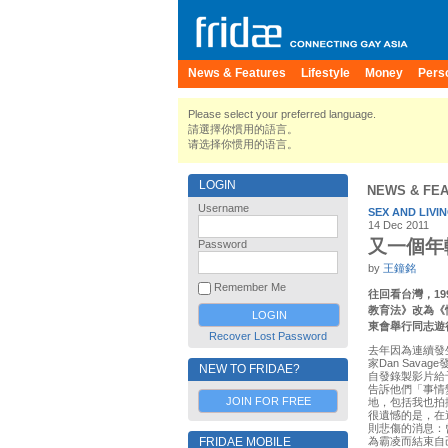
News & Features
Lifestyle
Money
Pers
Please select your preferred language.
請選擇你慣用的語言。
请选择你惯用的语言。
LOGIN
NEWS & FE
Username
SEX AND LIVI
14 Dec 2011
又一個年
Password
by
王鐘銘
Remember Me
往回看台灣，1
教育法》改為《
東會舉行同志遊
Recover Lost Password
去年因為連續發
家Dan Savage
NEW TO FRIDAE?
自發錄製影片給
告訴他們「事情
JOIN FOR FREE
地，包括我也拍攝了
很遺憾的是，在
則悲傷的消息：
FRIDAE MOBILE
為霸凌而結束自