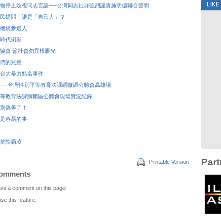
LIKE
物停止歧視同志言論──台灣同志社群強烈譴責施明德聯合聲明
民提問：誰是「自己人」？
總統參選人
時代倒影
協會 籲社會勿異樣眼光
們的兒童
台大暴力點名事件
──台灣性別平等教育法課綱微調公聽會高雄場
等教育法課綱南區公聽會現場實況紀錄
別偽善了！
是容易的事
抗性霸凌
Part
Printable Version
Comments
leave a comment on this page!
use this feature.