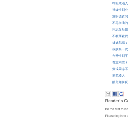
呼籲政治人
邊緣性別公
施明德質問
不再扭曲的
同志父母組
不教而殺我
姊妹戲牆：
我的第一次
台灣性別平
尊重同志？
變成同志不
霸氣凌人
酷兒如何反
Reader's 
Be the first to 
Please log in to 