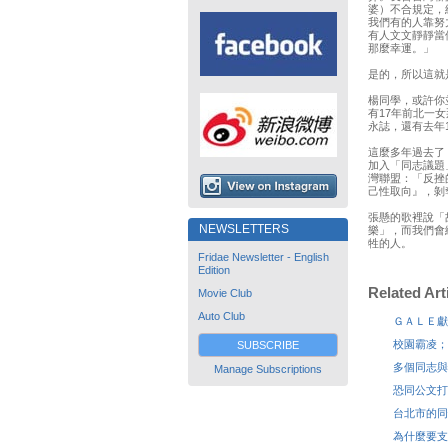
婆）不合規定，
我們有的人靠努
有人文文靜靜當
那麼幸運。」
是的，所以這就
楊同學，或許你
有17年前北一
永誌，還有去年12
這麼多年過去了
加入「同志議題
灣聯盟：「反挫
己性取向』，剝
張懸的歌裡說「
NEWSLETTERS
樂」，而我們會
牲的人。
Fridae Newsletter - English
Edition
Related Art
Movie Club
Auto Club
ＧＡＬＥ獻
校園霸凌；
SUBSCRIBE
多個同志與
Manage Subscriptions
恐同公文打
台北市的同
為什麼要支