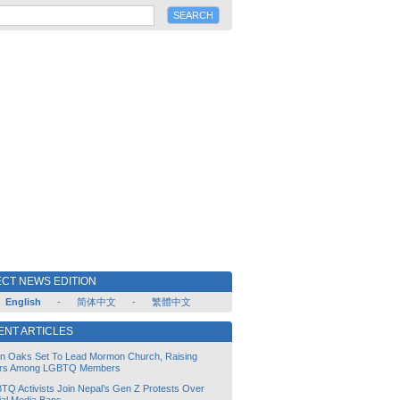
CT NEWS EDITION
English
-
简体中文
-
繁體中文
ENT ARTICLES
lin Oaks Set To Lead Mormon Church, Raising
rs Among LGBTQ Members
TQ Activists Join Nepal’s Gen Z Protests Over