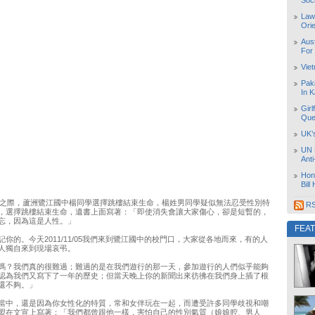
Soc
Law
Orie
Aust
For
Vie
Pak
In K
Girl
Que
UK’
UN 
Ant
Hon
Bill
遊行之際，蘆洲鷺江國中楊同學選擇跳樓結束生命，楊姓男同學疑似無法忍受性別特
RS
，選擇跳樓結束生命，遺書上面寫著：「即使消失會讓大家傷心，­卻是短暫的，
忘，因為這是人性。」
FEA
你的。今天2011/11/05我們來到鷺江國中的校門口，大家從各地而來，有的人
人獨自來到現場哀弔。
嗎？我們真的很難過；難過的是在我們遊行的那一天，參加遊行的人們似乎能夠
認為我們又寫下了一年的歷史；但當天晚上你的新聞出來彷彿在我們身­上插了根
還不夠。」
當中，還是因為你女性化的特質，常和女伴玩在一起，而遭受許多同學歧視和嘲
盟在文宣上寫著：「我們都曾跟他一樣，害怕自己的性別氣質（娘娘腔­、男人