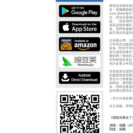
事情沒有變得更
多！美國總統歐
Gets Bett
任，而在反霸凌
說：「現在我們
成長必經的儀式
免。我們有義務
歐巴馬沒有盡到
往回看台灣，1
少年同志自殺新
改為《性別平等
意外過世的事件
變好嗎？我得到
些年輕朋友來說
有許多青少年同
目前政府在面對
的處置當然很重
育在中小學實施
的時刻，我們要
命，同時也要提
如何看待那些生
（本文作者是臺
本文原載：苦勞網
《我想你要走了
演唱：張懸（20
詞曲：張懸