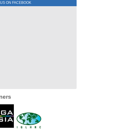
 US ON FACEBOOK
ners