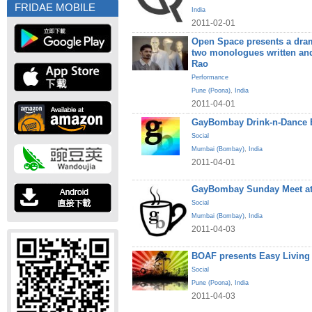
FRIDAE MOBILE
India
2011-02-01
Open Space presents a dram
two monologues written and
Rao
Performance
Pune (Poona)
,
India
2011-04-01
GayBombay Drink-n-Dance B
Social
Mumbai (Bombay)
,
India
2011-04-01
GayBombay Sunday Meet at
Social
Mumbai (Bombay)
,
India
2011-04-03
BOAF presents Easy Living
Social
Pune (Poona)
,
India
2011-04-03