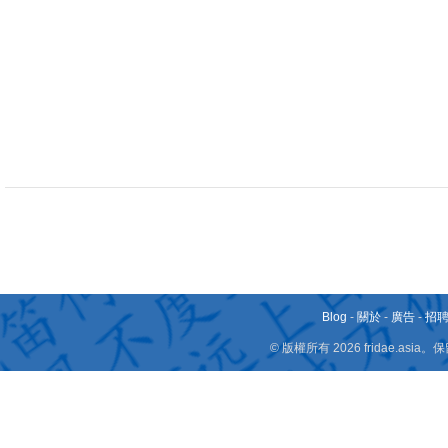
Blog
-
關於
-
廣告
-
招
© 版權所有 2026 fridae.a