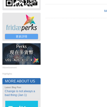
M
更多詳情
Advertisement
Highlights
MORE ABOUT US
Latest Blog Post
Change is not always a
bad thing (Jan 1)