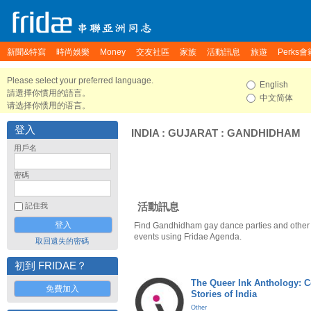
新聞&特寫
時尚娛樂
Money
交友社區
家族
活動訊息
旅遊
Perks會
Please select your preferred language.
English
請選擇你慣用的語言。
中文简体
请选择你惯用的语言。
登入
INDIA
:
GUJARAT
:
GANDHIDHAM
用戶名
密碼
活動訊息
記住我
Find Gandhidham gay dance parties and othe
events using Fridae Agenda.
取回遺失的密碼
初到 FRIDAE？
The Queer Ink Anthology: 
免費加入
Stories of India
Other