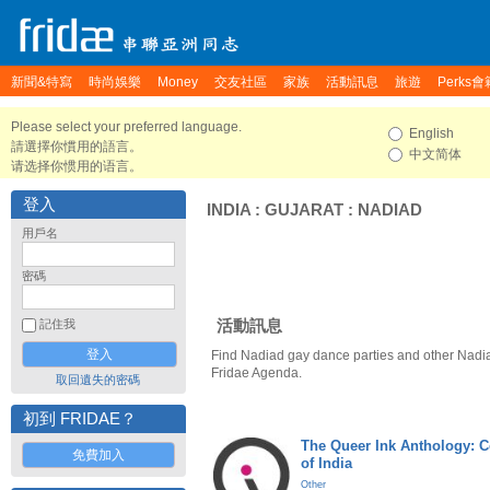
新聞&特寫
時尚娛樂
Money
交友社區
家族
活動訊息
旅遊
Perks會
Please select your preferred language.
English
請選擇你慣用的語言。
中文简体
请选择你惯用的语言。
登入
INDIA
:
GUJARAT
:
NADIAD
用戶名
密碼
活動訊息
記住我
Find Nadiad gay dance parties and other Nadia
Fridae Agenda.
取回遺失的密碼
初到 FRIDAE？
The Queer Ink Anthology: 
免費加入
of India
Other