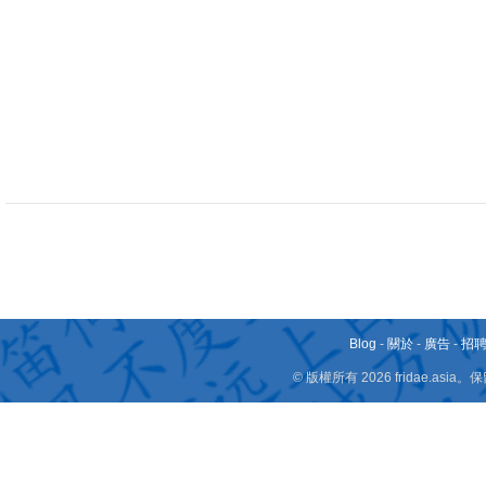
Blog
-
關於
-
廣告
-
招
© 版權所有 2026 fridae.a