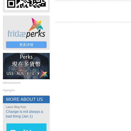
更多詳情
Advertisement
Highlights
MORE ABOUT US
Latest Blog Post
Change is not always a
bad thing (Jan 1)