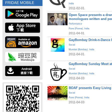
FRIDAE MOBILE
India
2011-02-01
Open Space presents a dram
monologues written and pe
Performance
Pune (Poona)
,
India
2011-04-01
GayBombay Drink-n-Dance B
Social
Mumbai (Bombay)
,
India
2011-04-01
GayBombay Sunday Meet at
Social
Mumbai (Bombay)
,
India
2011-04-03
BOAF presents Easy Living
Social
Pune (Poona)
,
India
2011-04-03