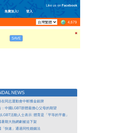
Like us on
Facebook
免費加入!
登入
4,679
SAVE
NDAL NEWS
港在同志運動會中斬獲金銀牌
告：中國LGBT群體最擔心父母的期望
南LGBT活動人士表示: 體育是「平等的平臺」
國暑期大熱網劇被迫下架
國「快速」通過同性婚姻法