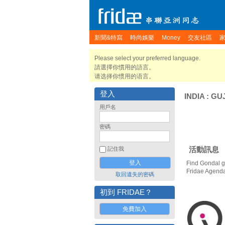
新聞&特寫
時尚娛樂
Money
交友社區
Please select your preferred language.
請選擇你慣用的語言。
请选择你惯用的语言。
登入
INDIA
:
GU
用戶名
密碼
活動訊息
記住我
Find Gondal g
Fridae Agend
取回遺失的密碼
初到 FRIDAE？
免費加入