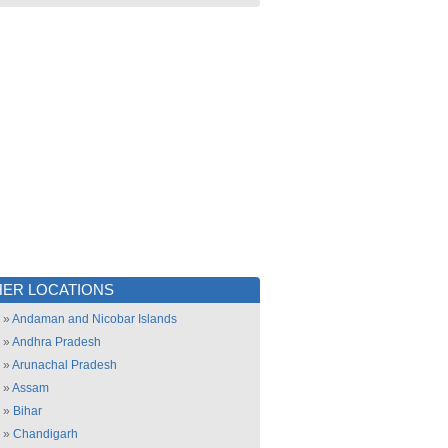
ER LOCATIONS
»
Andaman and Nicobar Islands
»
Andhra Pradesh
»
Arunachal Pradesh
»
Assam
»
Bihar
»
Chandigarh