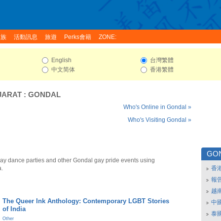
家族
活動訊息
旅遊
Perks會籍
ZONE:
English
台灣繁體
中文简体
香港繁體
JARAT
:
GONDAL
Who's Online in Gondal »
Who's Visiting Gondal »
GO
ay dance parties and other Gondal gay pride events using
a.
香
報
越
The Queer Ink Anthology: Contemporary LGBT Stories
中
of India
泰
Other