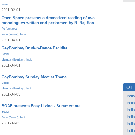
India
2011-02-01
Open Space presents a dramatized reading of two
monologues written and performed by R. Raj Rao
Performance
Pune (Poona)
,
India
2011-04-01
GayBombay Drink-n-Dance Bar Nite
Social
Mumbai (Bombay)
,
India
2011-04-01
GayBombay Sunday Meet at Thane
Social
OTH
Mumbai (Bombay)
,
India
2011-04-03
India
India
BOAF presents Easy Living - Summertime
India
Social
India
Pune (Poona)
,
India
2011-04-03
India
India