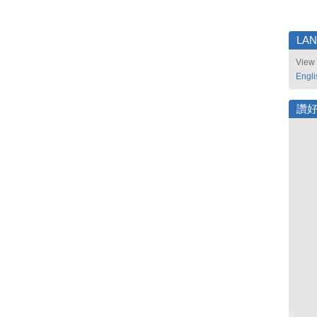
LA
View 
Engli
讚