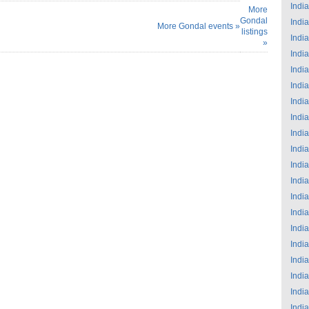
India
More
Gondal
India
More Gondal events »
listings
India
»
India
India
India
India
India
India
India
India
India
India
India
India
India
India
India
India
India