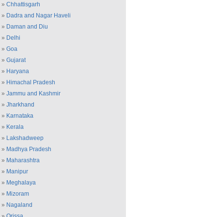
»
Chhattisgarh
»
Dadra and Nagar Haveli
»
Daman and Diu
»
Delhi
»
Goa
»
Gujarat
»
Haryana
»
Himachal Pradesh
»
Jammu and Kashmir
»
Jharkhand
»
Karnataka
»
Kerala
»
Lakshadweep
»
Madhya Pradesh
»
Maharashtra
»
Manipur
»
Meghalaya
»
Mizoram
»
Nagaland
»
Orissa