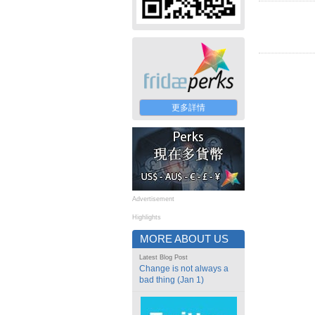
更多詳情
Advertisement
Highlights
MORE ABOUT US
Latest Blog Post
Change is not always a
bad thing (Jan 1)