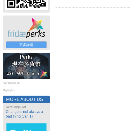
更多詳情
Advertisement
Highlights
MORE ABOUT US
Latest Blog Post
Change is not always a
bad thing (Jan 1)