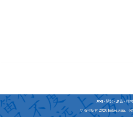
Blog
-
關於
-
廣告
-
招
© 版權所有 2026 fridae.a