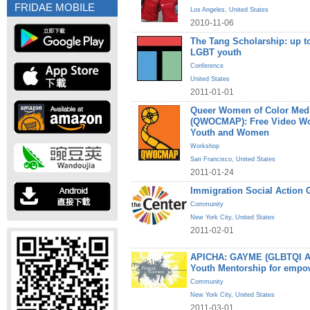
FRIDAE MOBILE
Los Angeles
,
United States
2010-11-06
The Tang Scholarship: up to
LGBT youth
Conference
United States
2011-01-01
Queer Women of Color Medi
(QWOCMAP): Free Video W
Youth and Women
Workshop
San Francisco
,
United States
2011-01-24
Immigration Social Action 
Community
New York City
,
United States
2011-02-01
APICHA: GAYME (GLBTQI Asi
Youth Mentorship for empo
Community
New York City
,
United States
2011-03-01