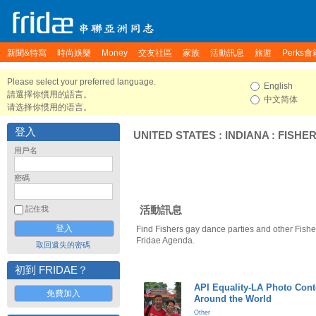
新聞&特寫
時尚娛樂
Money
交友社區
家族
活動訊息
旅遊
Perks會
Please select your preferred language.
English
請選擇你慣用的語言。
中文简体
请选择你惯用的语言。
登入
UNITED STATES
:
INDIANA
:
FISHE
用戶名
密碼
活動訊息
記住我
Find Fishers gay dance parties and other Fishe
Fridae Agenda.
取回遺失的密碼
初到 FRIDAE？
API Equality-LA Photo Cont
免費加入
Around the World
Other