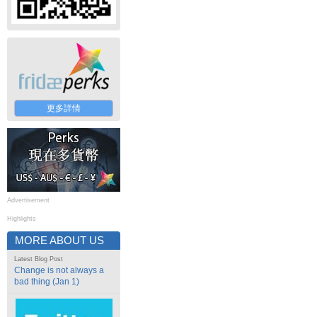
更多詳情
Advertisement
Highlights
MORE ABOUT US
Latest Blog Post
Change is not always a
bad thing (Jan 1)