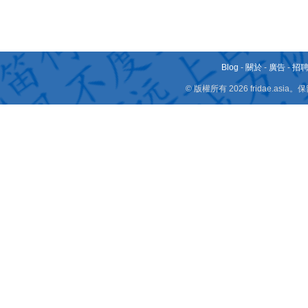
Blog
-
關於
-
廣告
-
招
© 版權所有 2026 fridae.a