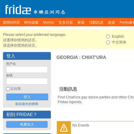
新聞&特寫
時尚娛樂
Money
交友社區
家族
活動訊息
旅遊
Perks會
Please select your preferred language.
English
請選擇你慣用的語言。
中文简体
请选择你惯用的语言。
登入
GEORGIA
:
CHIAT'URA
用戶名
密碼
活動訊息
記住我
Find Chiat'ura gay dance parties and other Chi
Fridae Agenda.
取回遺失的密碼
初到 FRIDAE？
免費加入
No Events