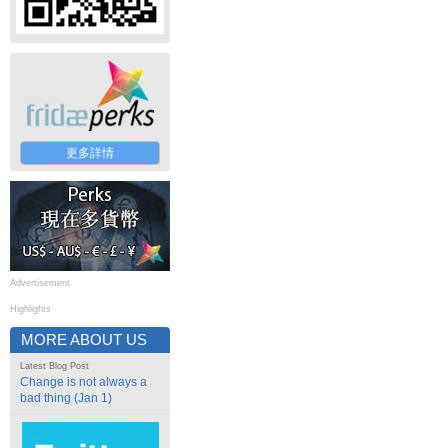
更多詳情
Advertisement
Highlights
MORE ABOUT US
Latest Blog Post
Change is not always a
bad thing (Jan 1)