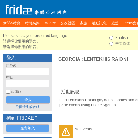
新聞&特寫
時尚娛樂
Money
交友社區
家族
活動訊息
旅遊
Perks會
Please select your preferred language.
English
請選擇你慣用的語言。
中文简体
请选择你惯用的语言。
登入
GEORGIA
:
LENTEKHIS RAIONI
用戶名
密碼
活動訊息
記住我
Find Lentekhis Raioni gay dance parties and o
pride events using Fridae Agenda.
取回遺失的密碼
初到 FRIDAE？
免費加入
No Events