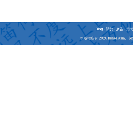
Blog
-
關於
-
廣告
-
招
© 版權所有 2026 fridae.a