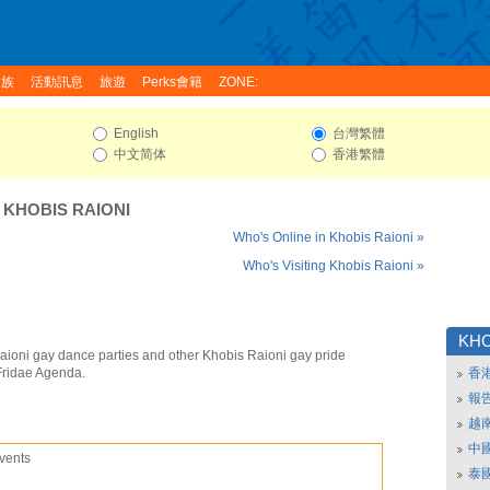
家族
活動訊息
旅遊
Perks會籍
ZONE:
English
台灣繁體
中文简体
香港繁體
:
KHOBIS RAIONI
Who's Online in Khobis Raioni »
Who's Visiting Khobis Raioni »
KHO
aioni gay dance parties and other Khobis Raioni gay pride
Fridae Agenda.
香
報
越
中
vents
泰