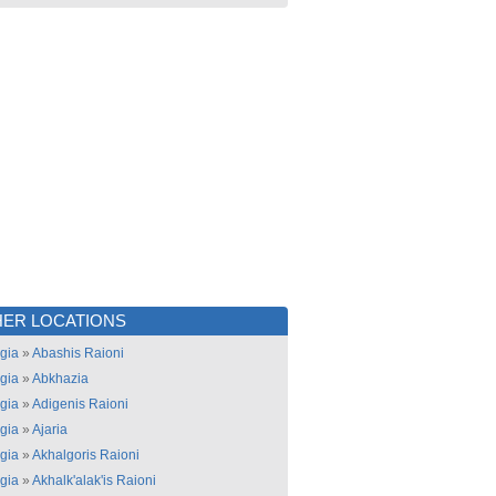
ER LOCATIONS
gia
»
Abashis Raioni
gia
»
Abkhazia
gia
»
Adigenis Raioni
gia
»
Ajaria
gia
»
Akhalgoris Raioni
gia
»
Akhalk'alak'is Raioni