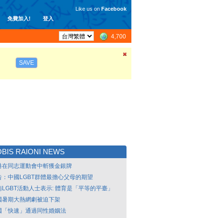
Like us on
Facebook
免費加入!
登入
4,700
SAVE
BIS RAIONI NEWS
港在同志運動會中斬獲金銀牌
告：中國LGBT群體最擔心父母的期望
南LGBT活動人士表示: 體育是「平等的平臺」
國暑期大熱網劇被迫下架
國「快速」通過同性婚姻法