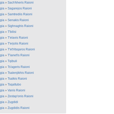
gia
»
Sach'kheris Raioni
gia
»
Sagarejos Raioni
gia
»
Samtrediis Raioni
gia
»
Senakis Raioni
gia
»
Sighnaghis Raioni
gia
»
T'bilisi
gia
»
T'elavis Raioni
gia
»
T'erjolis Raioni
gia
»
T'et'ritsqaros Raioni
gia
»
T'ianet'is Raioni
gia
»
Tqibuli
gia
»
Ts'ageris Raioni
gia
»
Tsalenjikhis Raioni
gia
»
Tsalkis Raioni
gia
»
Tsqaltubo
gia
»
Vanis Raioni
gia
»
Zestap'onis Raioni
gia
»
Zugdidi
gia
»
Zugdidis Raioni