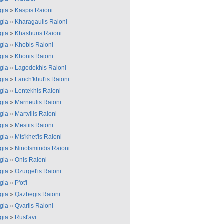
gia
»
Kaspis Raioni
gia
»
Kharagaulis Raioni
gia
»
Khashuris Raioni
gia
»
Khobis Raioni
gia
»
Khonis Raioni
gia
»
Lagodekhis Raioni
gia
»
Lanch'khut'is Raioni
gia
»
Lentekhis Raioni
gia
»
Marneulis Raioni
gia
»
Martvilis Raioni
gia
»
Mestiis Raioni
gia
»
Mts'khet'is Raioni
gia
»
Ninotsmindis Raioni
gia
»
Onis Raioni
gia
»
Ozurget'is Raioni
gia
»
P'ot'i
gia
»
Qazbegis Raioni
gia
»
Qvarlis Raioni
gia
»
Rust'avi