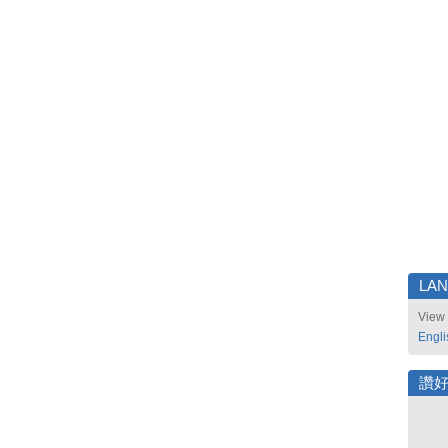
LA
View 
Engli
讚