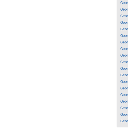
Geor
Geor
Geor
Geor
Geor
Geor
Geor
Geor
Geor
Geor
Geor
Geor
Geor
Geor
Geor
Geor
Geor
Geor
Geor