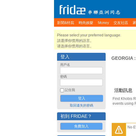
新聞&特寫
時尚娛樂
Money
交友社區
Please select your preferred language.
請選擇你慣用的語言。
请选择你惯用的语言。
登入
GEORGIA
用戶名
密碼
活動訊息
記住我
Find Khobis R
events using 
取回遺失的密碼
初到 FRIDAE？
免費加入
No E