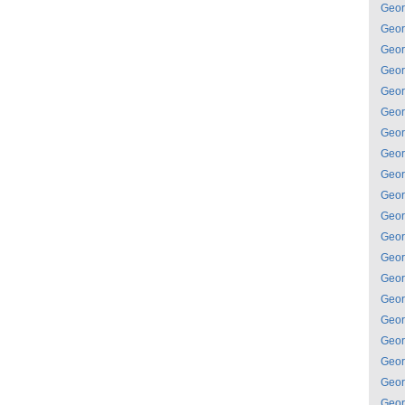
Geor
Geor
Geor
Geor
Geor
Geor
Geor
Geor
Geor
Geor
Geor
Geor
Geor
Geor
Geor
Geor
Geor
Geor
Geor
Geor