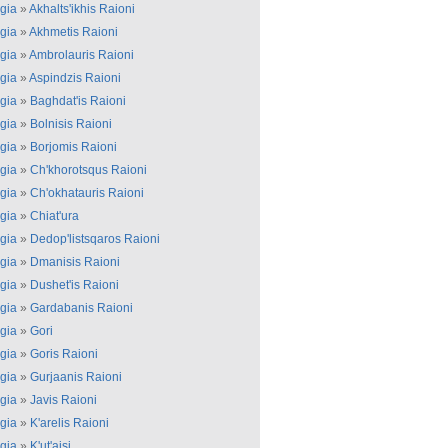
gia
»
Akhalts'ikhis Raioni
gia
»
Akhmetis Raioni
gia
»
Ambrolauris Raioni
gia
»
Aspindzis Raioni
gia
»
Baghdat'is Raioni
gia
»
Bolnisis Raioni
gia
»
Borjomis Raioni
gia
»
Ch'khorotsqus Raioni
gia
»
Ch'okhatauris Raioni
gia
»
Chiat'ura
gia
»
Dedop'listsqaros Raioni
gia
»
Dmanisis Raioni
gia
»
Dushet'is Raioni
gia
»
Gardabanis Raioni
gia
»
Gori
gia
»
Goris Raioni
gia
»
Gurjaanis Raioni
gia
»
Javis Raioni
gia
»
K'arelis Raioni
gia
»
K'ut'aisi