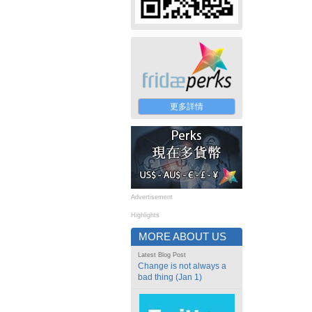
更多詳情
Advertisement
Highlights
MORE ABOUT US
Latest Blog Post
Change is not always a
bad thing (Jan 1)