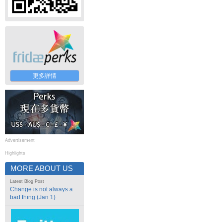
更多詳情
Advertisement
Highlights
MORE ABOUT US
Latest Blog Post
Change is not always a
bad thing (Jan 1)