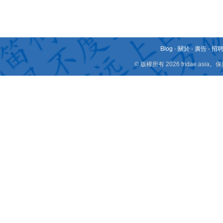
Blog
-
關於
-
廣告
-
招
© 版權所有 2026 fridae.a