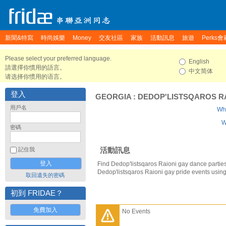
新聞&特寫
時尚娛樂
Money
交友社區
家族
活動訊息
旅遊
Perks會
Please select your preferred language.
English
請選擇你慣用的語言。
中文简体
请选择你惯用的语言。
登入
GEORGIA
:
DEDOP'LISTSQAROS R
用戶名
Who
W
密碼
活動訊息
記住我
Find Dedop'listsqaros Raioni gay dance partie
Dedop'listsqaros Raioni gay pride events usin
取回遺失的密碼
初到 FRIDAE？
免費加入
No Events