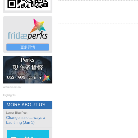
更多詳情
Advertisement
Highlights
MORE ABOUT US
Latest Blog Post
Change is not always a
bad thing (Jan 1)