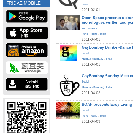
FRIDAE MOBILE
India
2011-02-01
Open Space presents a dram
monologues written and pe
Performance
Pune (Poona)
,
India
2011-04-01
GayBombay Drink-n-Dance B
Social
Mumbai (Bombay)
,
India
2011-04-01
GayBombay Sunday Meet at
Social
Mumbai (Bombay)
,
India
2011-04-03
BOAF presents Easy Living
Social
Pune (Poona)
,
India
2011-04-03