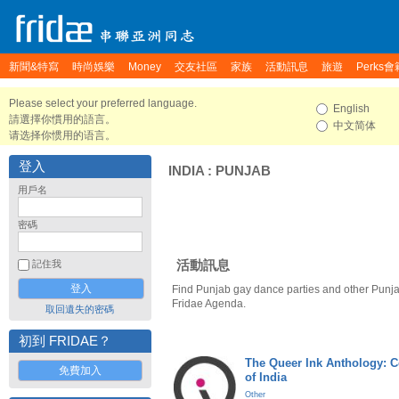
新聞&特寫
時尚娛樂
Money
交友社區
家族
活動訊息
旅遊
Perks會
Please select your preferred language.
English
請選擇你慣用的語言。
中文简体
请选择你惯用的语言。
登入
INDIA
:
PUNJAB
用戶名
密碼
活動訊息
記住我
Find Punjab gay dance parties and other Punja
Fridae Agenda.
取回遺失的密碼
初到 FRIDAE？
The Queer Ink Anthology: 
免費加入
of India
Other