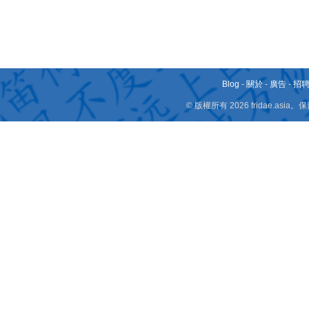
Blog
-
關於
-
廣告
-
招
© 版權所有 2026 fridae.a