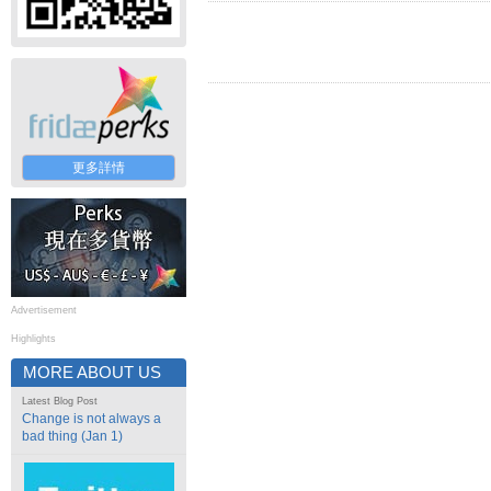
更多詳情
Advertisement
Highlights
MORE ABOUT US
Latest Blog Post
Change is not always a
bad thing (Jan 1)