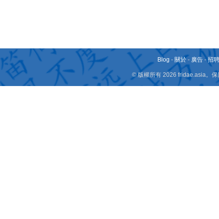
Blog
-
關於
-
廣告
-
招
© 版權所有 2026 fridae.a