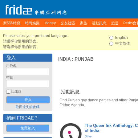
新聞&特寫
時尚娛樂
Money
交友社區
家族
活動訊息
旅遊
Perks會
Please select your preferred language.
English
請選擇你慣用的語言。
中文简体
请选择你惯用的语言。
登入
INDIA
:
PUNJAB
用戶名
密碼
活動訊息
記住我
Find Punjab gay dance parties and other Punja
Fridae Agenda.
取回遺失的密碼
初到 FRIDAE？
The Queer Ink Anthology: 
免費加入
of India
Other