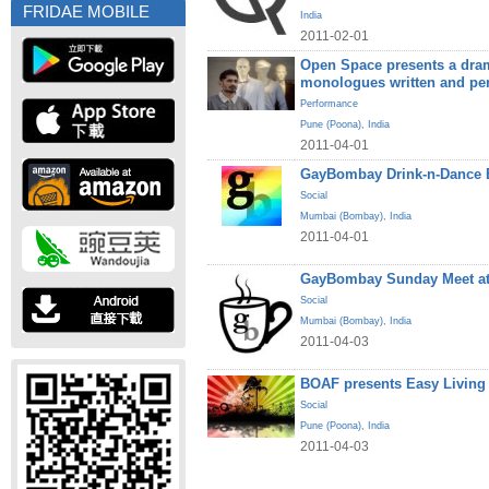
FRIDAE MOBILE
India
2011-02-01
Open Space presents a dram
monologues written and pe
Performance
Pune (Poona)
,
India
2011-04-01
GayBombay Drink-n-Dance B
Social
Mumbai (Bombay)
,
India
2011-04-01
GayBombay Sunday Meet at
Social
Mumbai (Bombay)
,
India
2011-04-03
BOAF presents Easy Living
Social
Pune (Poona)
,
India
2011-04-03