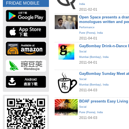
FRIDAE MOBILE
India
2011-02-01
Open Space presents a dram
monologues written and pe
Performance
Pune (Poona)
,
India
2011-04-01
GayBombay Drink-n-Dance B
Social
Mumbai (Bombay)
,
India
2011-04-01
GayBombay Sunday Meet at
Social
Mumbai (Bombay)
,
India
2011-04-03
BOAF presents Easy Living
Social
Pune (Poona)
,
India
2011-04-03