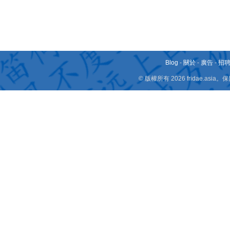
Blog
-
關於
-
廣告
-
招
© 版權所有 2026 fridae.a