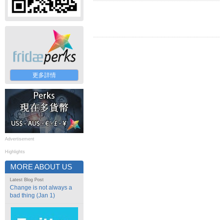
更多詳情
Advertisement
Highlights
MORE ABOUT US
Latest Blog Post
Change is not always a
bad thing (Jan 1)