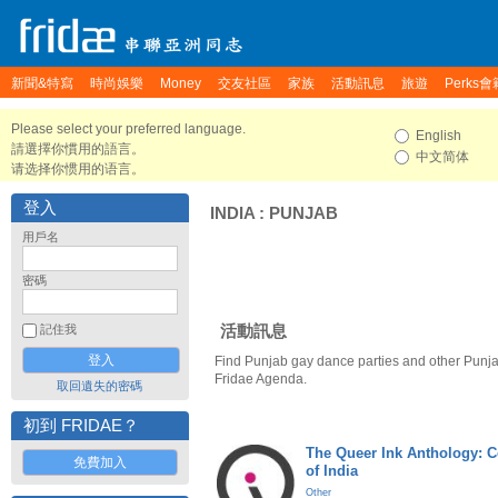
新聞&特寫
時尚娛樂
Money
交友社區
家族
活動訊息
旅遊
Perks會
Please select your preferred language.
English
請選擇你慣用的語言。
中文简体
请选择你惯用的语言。
登入
INDIA
:
PUNJAB
用戶名
密碼
活動訊息
記住我
Find Punjab gay dance parties and other Punja
Fridae Agenda.
取回遺失的密碼
初到 FRIDAE？
The Queer Ink Anthology: 
免費加入
of India
Other